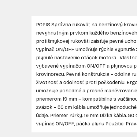
POPIS Správna rukoväť na benzínový krovi
nevyhnutným prvkom každého benzínového
protišmykovej rukoväti zaisťuje pevné uchop
vypínač ON/OFF umožňuje rýchle vypnutie 
plynulé nastavenie otáčok motora . Vlastno
vybavené vypínačom ON/OFF a plynovou pá
krovinorezu. Pevná konštrukcia – odolná ru
životnosť a odolnosť proti poškodeniu. Erg
umožňuje pohodlné a presné manévrovanie s
priemerom 19 mm – kompatibilná s väčšino
zväzok – 80 cm kábla umožňuje jednoduché 
údaje: Priemer rúrky: 19 mm Dĺžka kábla: 80 
vypínač ON/OFF, páčka plynu Použitie: Prav