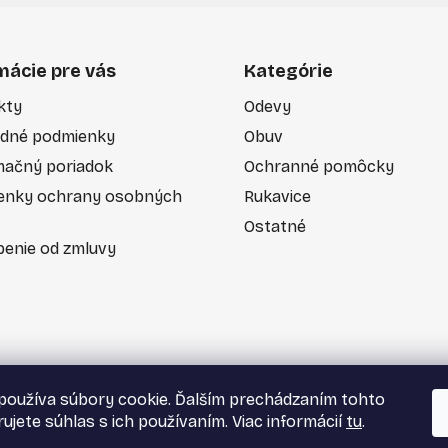
mácie pre vás
Kategórie
kty
Odevy
dné podmienky
Obuv
mačný poriadok
Ochranné pomôcky
enky ochrany osobných
Rukavice
Ostatné
enie od zmluvy
používa súbory cookie. Ďalším prechádzaním tohto
ujete súhlas s ich používaním. Viac informácií
tu
.