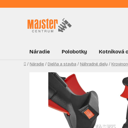
Prejsť
na
obsah
Náradie
Polobotky
Kotníková 
Domov
/
Náradie
/
Dielňa a stavba
/
Náhradné diely
/
Krovinor