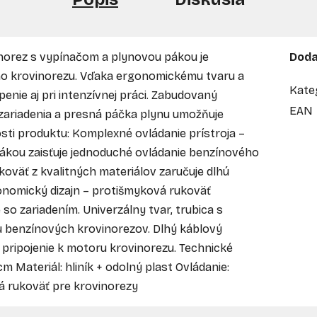
norez s vypínačom a plynovou pákou je
Doda
 krovinorezu. Vďaka ergonomickému tvaru a
Kate
enie aj pri intenzívnej práci. Zabudovaný
EAN
zariadenia a presná páčka plynu umožňuje
sti produktu: Komplexné ovládanie prístroja –
kou zaisťuje jednoduché ovládanie benzínového
koväť z kvalitných materiálov zaručuje dlhú
onomický dizajn – protišmyková rukoväť
o zariadením. Univerzálny tvar, trubica s
u benzínových krovinorezov. Dlhý káblový
pripojenie k motoru krovinorezu. Technické
cm Materiál: hliník + odolný plast Ovládanie:
á rukoväť pre krovinorezy