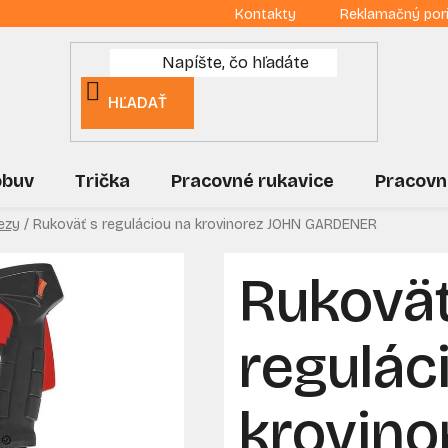
Kontakty
Reklamačný por
HĽADAŤ
obuv
Trička
Pracovné rukavice
Pracovn
ezy
/
Rukoväť s reguláciou na krovinorez JOHN GARDENER
Rukoväť
regulác
krovino