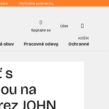
iadok
Obchodné podmienky
NÁKUPNÝ
KOŠÍK
á obuv
Pracovné odevy
Ochranné pomôck
 s
iou na
rez JOHN