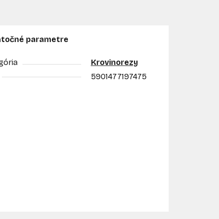
točné parametre
gória
Krovinorezy
5901477197475