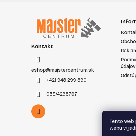
Z
á
Infor
p
Konta
ä
Obcho
t
Kontakt
i
Rekla
e
Podmi
údajov
eshop
@
majstercentrum.sk
Odstúp
+421 948 299 890
053/4298767
Tento web 
webu vyjadr