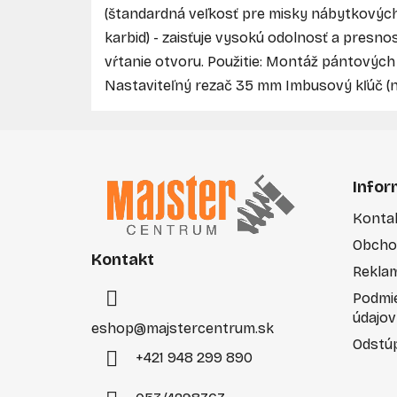
(štandardná veľkosť pre misky nábytkových
karbid) - zaisťuje vysokú odolnosť a presnos
vŕtanie otvoru. Použitie: Montáž pántový
Nastaviteľný rezač 35 mm Imbusový kľúč (n
Z
á
Infor
p
Konta
ä
Obcho
t
Kontakt
i
Rekla
e
Podmi
údajov
eshop
@
majstercentrum.sk
Odstúp
+421 948 299 890