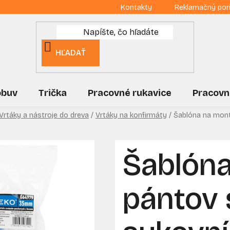
Kontakty
Reklamačný por
HĽADAŤ
obuv
Trička
Pracovné rukavice
Pracovn
Vrtáky a nástroje do dreva
/
Vrtáky na konfirmáty
/
Šablóna na mon
Šablón
pántov