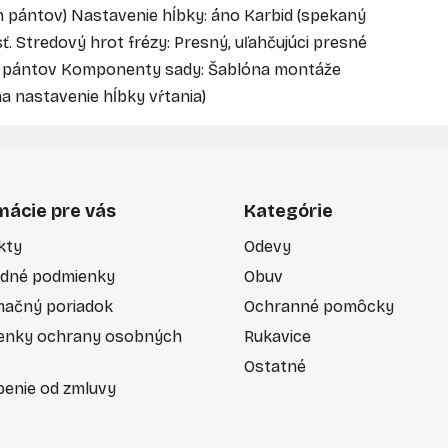
 pántov) Nastavenie hĺbky: áno Karbid (spekaný
ť. Stredový hrot frézy: Presný, uľahčujúci presné
ch pántov Komponenty sady: Šablóna montáže
a nastavenie hĺbky vŕtania)
mácie pre vás
Kategórie
kty
Odevy
dné podmienky
Obuv
mačný poriadok
Ochranné pomôcky
enky ochrany osobných
Rukavice
Ostatné
enie od zmluvy