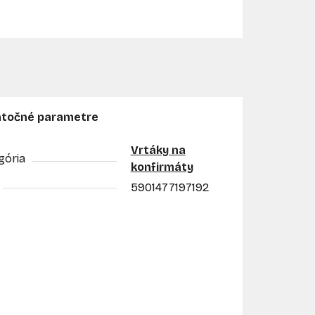
točné parametre
Vrtáky na
gória
konfirmáty
5901477197192