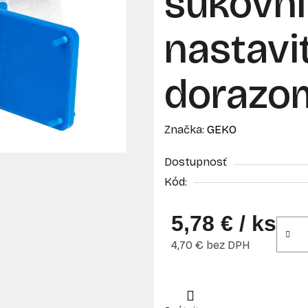
sukovn
nastavi
dorazo
Značka:
GEKO
Dostupnosť
Kód:
5,78 €
/ ks
4,70 € bez DPH
Jednotková cena: