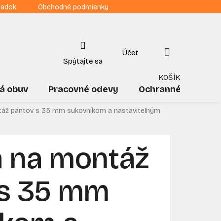
iadok
Obchodné podmienky
NÁKUPNÝ
KOŠÍK
á obuv
Pracovné odevy
Ochranné pomôck
táž pántov s 35 mm sukovníkom a nastaviteľným
a na montáž
 s 35 mm