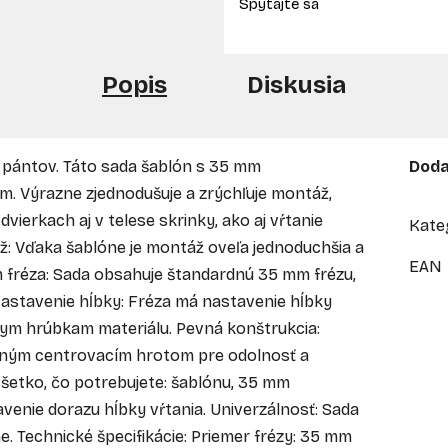
Popis
Diskusia
pántov. Táto sada šablón s 35 mm
Doda
m. Výrazne zjednodušuje a zrýchľuje montáž,
vierkach aj v telese skrinky, ako aj vŕtanie
Kate
: Vďaka šablóne je montáž oveľa jednoduchšia a
EAN
mm fréza: Sada obsahuje štandardnú 35 mm frézu,
Nastavenie hĺbky: Fréza má nastavenie hĺbky
nym hrúbkam materiálu. Pevná konštrukcia:
sným centrovacím hrotom pre odolnosť a
šetko, čo potrebujete: šablónu, 35 mm
venie dorazu hĺbky vŕtania. Univerzálnosť: Sada
. Technické špecifikácie: Priemer frézy: 35 mm