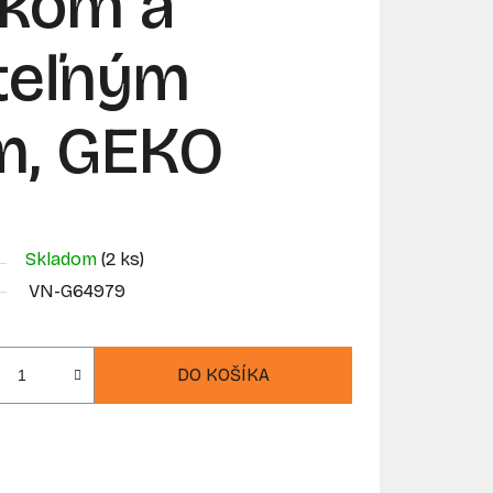
íkom a
teľným
m, GEKO
Skladom
(2 ks)
VN-G64979
DO KOŠÍKA