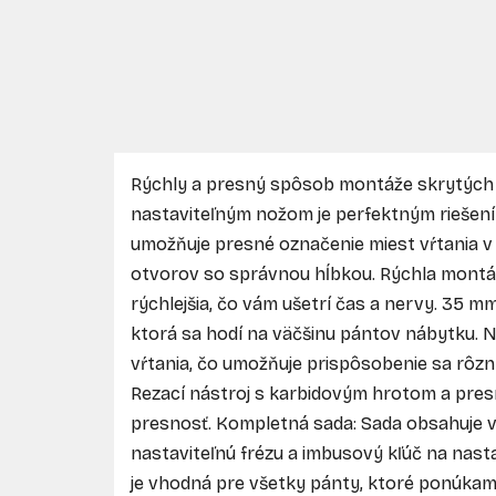
Rýchly a presný spôsob montáže skrytých 
nastaviteľným nožom je perfektným riešení
umožňuje presné označenie miest vŕtania v d
otvorov so správnou hĺbkou. Rýchla montáž
rýchlejšia, čo vám ušetrí čas a nervy. 35 
ktorá sa hodí na väčšinu pántov nábytku. 
vŕtania, čo umožňuje prispôsobenie sa rôz
Rezací nástroj s karbidovým hrotom a pre
presnosť. Kompletná sada: Sada obsahuje v
nastaviteľnú frézu a imbusový kľúč na nasta
je vhodná pre všetky pánty, ktoré ponúkame