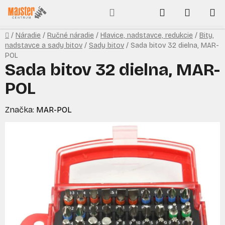
Prejsť
Hľadať
NÁKUP
na
obsah
KOŠÍK
Domov
/
Náradie
/
Ručné náradie
/
Hlavice, nadstavce, redukcie
/
Bity,
nadstavce a sady bitov
/
Sady bitov
/
Sada bitov 32 dielna, MAR-
POL
Sada bitov 32 dielna, MAR-
POL
Značka:
MAR-POL