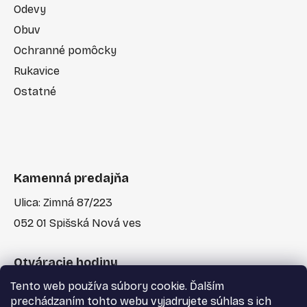
Odevy
Obuv
Ochranné pomôcky
Rukavice
Ostatné
Kamenná predajňa
Ulica: Zimná 87/223
052 01 Spišská Nová ves
Otváracie hodiny
Tento web používa súbory cookie. Ďalším
Po-Pia: 7:30 - 17:00
prechádzaním tohto webu vyjadrujete súhlas s ich