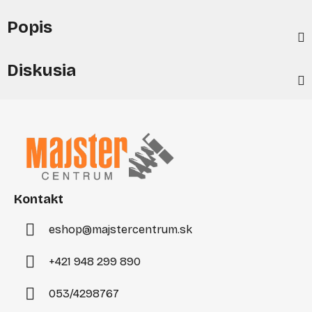
Popis
Diskusia
Z
á
p
ä
t
i
Kontakt
e
eshop
@
majstercentrum.sk
+421 948 299 890
053/4298767