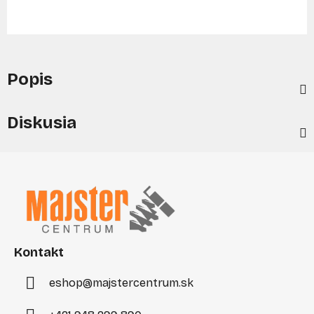
Popis
Diskusia
Z
á
p
ä
t
i
Kontakt
e
eshop
@
majstercentrum.sk