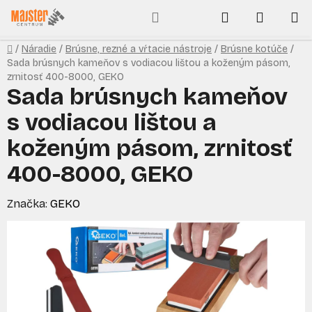
Prejsť
Hľadať
NÁKUP
na
obsah
KOŠÍK
Domov
/
Náradie
/
Brúsne, rezné a vŕtacie nástroje
/
Brúsne kotúče
/
Sada brúsnych kameňov s vodiacou lištou a koženým pásom,
zrnitosť 400-8000, GEKO
Sada brúsnych kameňov
s vodiacou lištou a
koženým pásom, zrnitosť
400-8000, GEKO
Značka:
GEKO