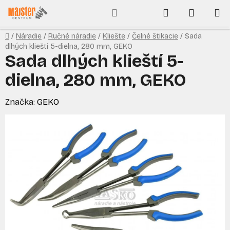
Prejsť
Hľadať
NÁKUP
na
obsah
KOŠÍK
Domov
/
Náradie
/
Ručné náradie
/
Kliešte
/
Čelné štikacie
/
Sada
dlhých klieští 5-dielna, 280 mm, GEKO
Sada dlhých klieští 5-
dielna, 280 mm, GEKO
Značka:
GEKO