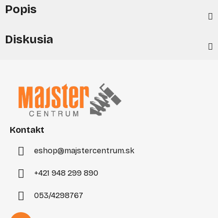
Popis
Diskusia
Z
á
p
ä
t
i
Kontakt
e
eshop
@
majstercentrum.sk
+421 948 299 890
053/4298767