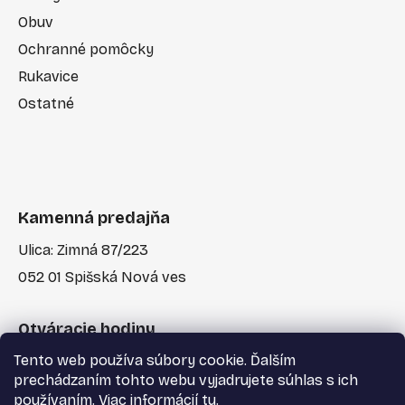
Obuv
Ochranné pomôcky
Rukavice
Ostatné
Kamenná predajňa
Ulica: Zimná 87/223
052 01 Spišská Nová ves
Otváracie hodiny
Tento web používa súbory cookie. Ďalším
Po-Pia: 7:30 - 17:00
prechádzaním tohto webu vyjadrujete súhlas s ich
používaním. Viac informácií
tu
.