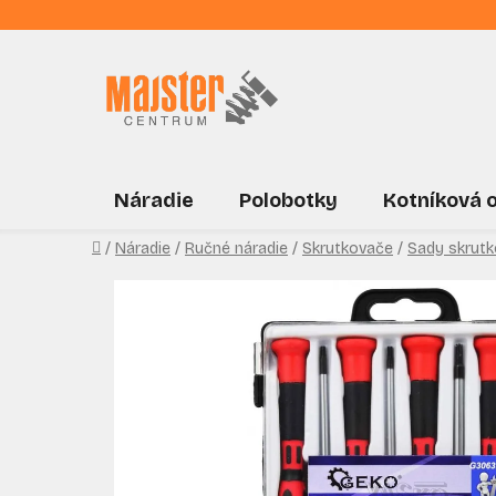
Prejsť
na
obsah
Náradie
Polobotky
Kotníková 
Domov
/
Náradie
/
Ručné náradie
/
Skrutkovače
/
Sady skrut