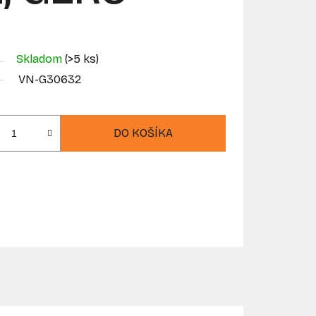
Skladom
(>5 ks)
VN-G30632
DO KOŠÍKA