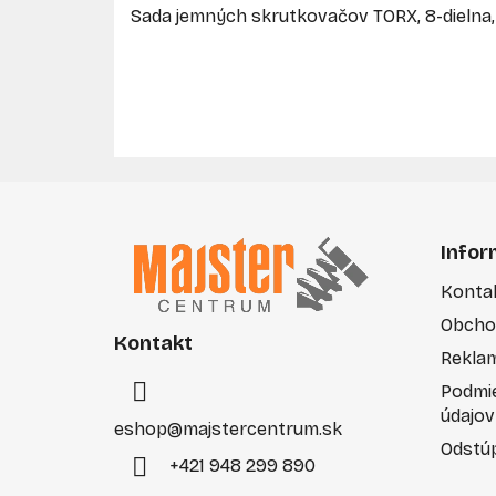
Sada jemných skrutkovačov TORX, 8-dielna
Z
á
Infor
p
Konta
ä
Obcho
t
Kontakt
i
Rekla
e
Podmi
údajov
eshop
@
majstercentrum.sk
Odstúp
+421 948 299 890