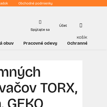
iadok
Obchodné podmienky
NÁKUPNÝ
KOŠÍK
á obuv
Pracovné odevy
Ochranné pomôck
emných
vačov TORX,
a, GEKO