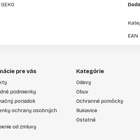
, GEKO
Doda
Kate
EAN
mácie pre vás
Kategórie
kty
Odevy
dné podmienky
Obuv
mačný poriadok
Ochranné pomôcky
enky ochrany osobných
Rukavice
Ostatné
enie od zmluvy