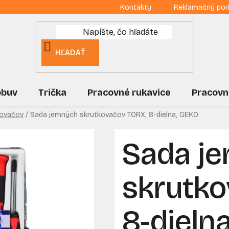
Kontakty
Reklamačný por
HĽADAŤ
obuv
Trička
Pracovné rukavice
Pracovn
kovačov
/
Sada jemných skrutkovačov TORX, 8-dielna, GEKO
Sada j
skrutko
8-dieln