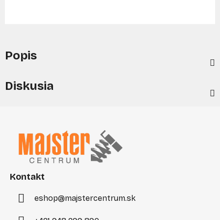
Popis
Diskusia
Z
á
p
ä
t
i
Kontakt
e
eshop
@
majstercentrum.sk