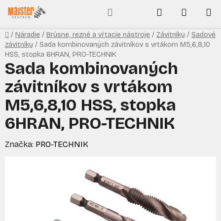
Prejsť
Hľadať
NÁKUP
na
obsah
KOŠÍK
Domov
/
Náradie
/
Brúsne, rezné a vŕtacie nástroje
/
Závitníky
/
Sadové
závitníky
/
Sada kombinovaných závitníkov s vrtákom M5,6,8,10
HSS, stopka 6HRAN, PRO-TECHNIK
Sada kombinovaných
závitníkov s vrtákom
M5,6,8,10 HSS, stopka
6HRAN, PRO-TECHNIK
Značka:
PRO-TECHNIK