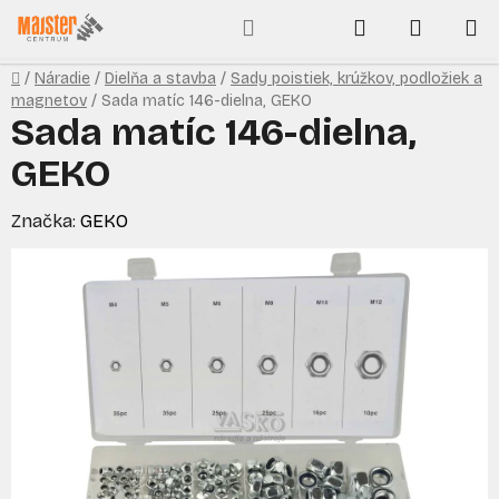
Prejsť
Hľadať
NÁKUP
na
obsah
KOŠÍK
Domov
/
Náradie
/
Dielňa a stavba
/
Sady poistiek, krúžkov, podložiek a
magnetov
/
Sada matíc 146-dielna, GEKO
Sada matíc 146-dielna,
GEKO
Značka:
GEKO