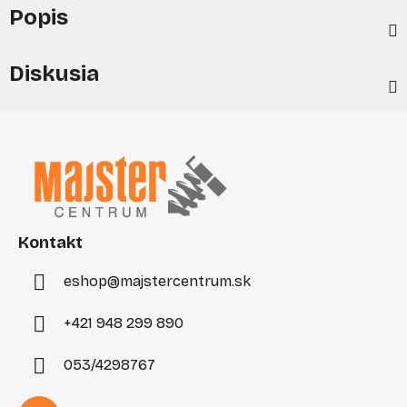
Popis
Diskusia
Z
á
p
ä
t
i
Kontakt
e
eshop
@
majstercentrum.sk
+421 948 299 890
053/4298767