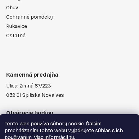
Obuv
Ochranné pomôcky
Rukavice
Ostatné
Kamenná predajňa
Ulica: Zimná 87/223
052 01 Spišská Nová ves
Otváracie hodiny
Tento web používa súbory cookie. Ďalším
Po-Pia: 7:30 - 17:00
prechádzaním tohto webu vyjadrujete súhlas s ich
používaním. Viac informácií
tu
.