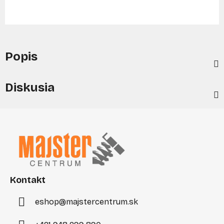
Popis
Diskusia
Z
á
p
ä
t
i
Kontakt
e
eshop
@
majstercentrum.sk