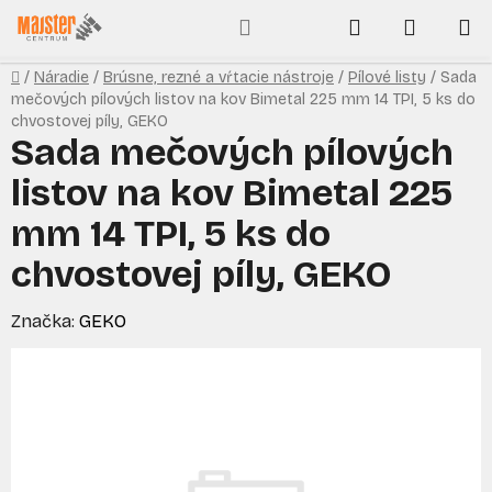
Prejsť
Hľadať
NÁKUP
na
obsah
KOŠÍK
Domov
/
Náradie
/
Brúsne, rezné a vŕtacie nástroje
/
Pílové listy
/
Sada
mečových pílových listov na kov Bimetal 225 mm 14 TPI, 5 ks do
chvostovej píly, GEKO
Sada mečových pílových
listov na kov Bimetal 225
mm 14 TPI, 5 ks do
chvostovej píly, GEKO
Značka:
GEKO