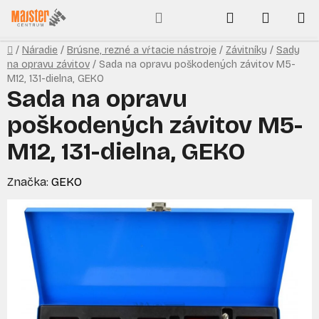
Prejsť
Hľadať
NÁKUP
na
obsah
KOŠÍK
Domov
/
Náradie
/
Brúsne, rezné a vŕtacie nástroje
/
Závitníky
/
Sady
na opravu závitov
/
Sada na opravu poškodených závitov M5-
M12, 131-dielna, GEKO
Sada na opravu
poškodených závitov M5-
M12, 131-dielna, GEKO
Značka:
GEKO