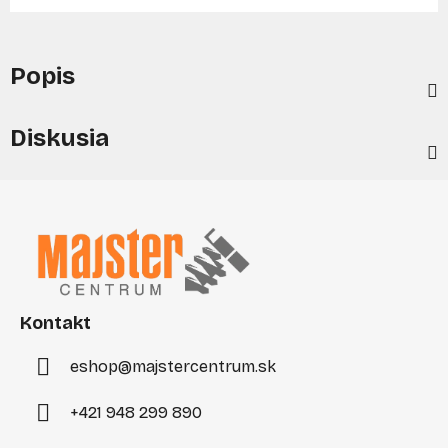
Popis
Diskusia
Z
á
p
ä
t
i
Kontakt
e
eshop
@
majstercentrum.sk
+421 948 299 890