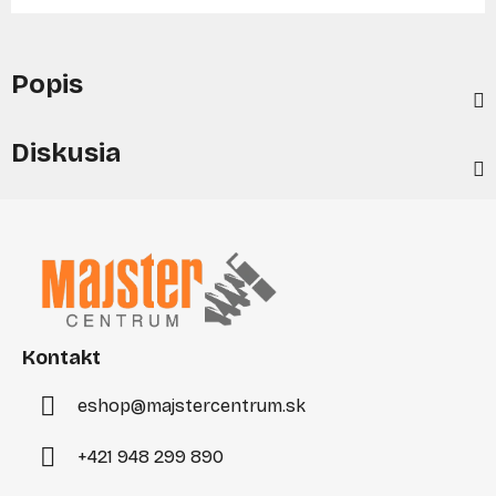
Popis
Diskusia
Z
á
p
ä
t
i
Kontakt
e
eshop
@
majstercentrum.sk
+421 948 299 890