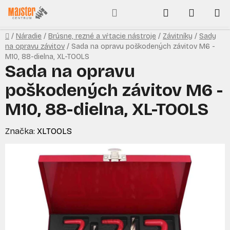
Prejsť
Hľadať
NÁKUP
na
obsah
KOŠÍK
Domov
/
Náradie
/
Brúsne, rezné a vŕtacie nástroje
/
Závitníky
/
Sady
na opravu závitov
/
Sada na opravu poškodených závitov M6 -
M10, 88-dielna, XL-TOOLS
Sada na opravu
poškodených závitov M6 -
M10, 88-dielna, XL-TOOLS
Značka:
XLTOOLS