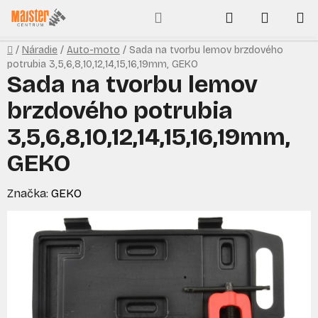
Prejsť
Hľadať
NÁKUP
na
obsah
KOŠÍK
Domov
/
Náradie
/
Auto-moto
/
Sada na tvorbu lemov brzdového
potrubia 3,5,6,8,10,12,14,15,16,19mm, GEKO
Sada na tvorbu lemov
brzdového potrubia
3,5,6,8,10,12,14,15,16,19mm,
GEKO
Značka:
GEKO