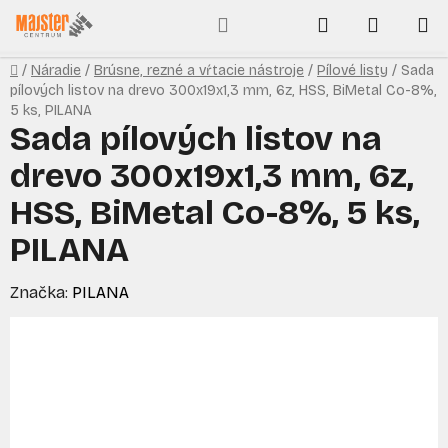
Prejsť
Hľadať
NÁKUP
na
obsah
KOŠÍK
Domov
/
Náradie
/
Brúsne, rezné a vŕtacie nástroje
/
Pílové listy
/
Sada
pílových listov na drevo 300x19x1,3 mm, 6z, HSS, BiMetal Co-8%,
5 ks, PILANA
Sada pílových listov na
drevo 300x19x1,3 mm, 6z,
HSS, BiMetal Co-8%, 5 ks,
PILANA
Značka:
PILANA