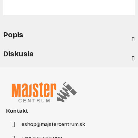
Popis
Diskusia
Z
á
p
ä
t
i
Kontakt
e
eshop
@
majstercentrum.sk