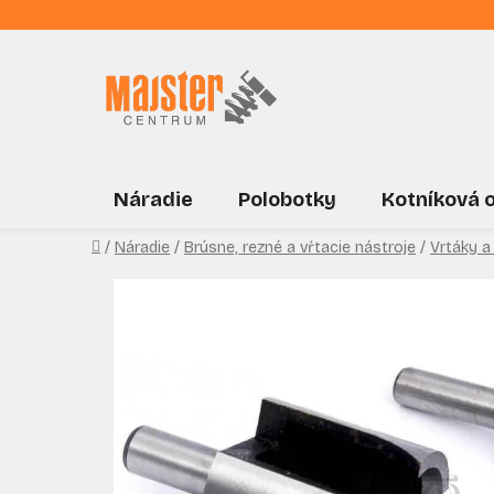
Prejsť
na
obsah
Náradie
Polobotky
Kotníková 
Domov
/
Náradie
/
Brúsne, rezné a vŕtacie nástroje
/
Vrtáky a