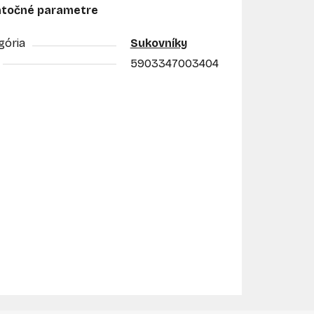
točné parametre
gória
Sukovníky
5903347003404