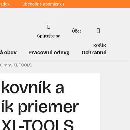
iadok
Obchodné podmienky
NÁKUPNÝ
KOŠÍK
á obuv
Pracovné odevy
Ochranné pomôck
 30 mm, XL-TOOLS
kovník a
ík priemer
 XL-TOOLS