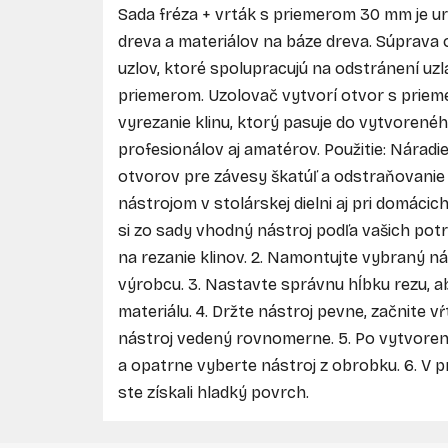
Sada fréza + vrták s priemerom 30 mm je u
dreva a materiálov na báze dreva. Súprava
uzlov, ktoré spolupracujú na odstránení uz
priemerom. Uzolovač vytvorí otvor s priem
vyrezanie klinu, ktorý pasuje do vytvorenéh
profesionálov aj amatérov. Použitie: Nárad
otvorov pre závesy škatúľ a odstraňovanie 
nástrojom v stolárskej dielni aj pri domácic
si zo sady vhodný nástroj podľa vašich potr
na rezanie klinov. 2. Namontujte vybraný n
výrobcu. 3. Nastavte správnu hĺbku rezu,
materiálu. 4. Držte nástroj pevne, začnite vŕ
nástroj vedený rovnomerne. 5. Po vytvorení
a opatrne vyberte nástroj z obrobku. 6. V 
ste získali hladký povrch.