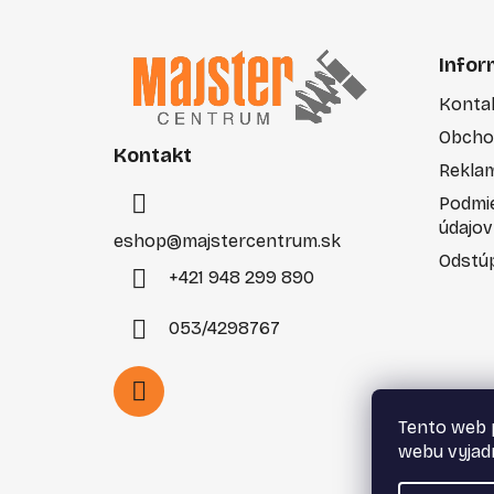
Z
á
Infor
p
Konta
ä
Obcho
t
Kontakt
i
Rekla
e
Podmi
údajov
eshop
@
majstercentrum.sk
Odstúp
+421 948 299 890
053/4298767
Tento web 
webu vyjadr