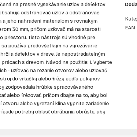
rčená na presné vysekávanie uzlov a defektov
Doda
 obsahuje odstraňovač uzlov a odstraňovač
Kate
la a jeho nahradení materiálom s rovnakým
EAN
erom 30 mm, pričom uzľovač má na starosti
o priestoru. Tieto nástroje sú vhodné pre
ie sa používa predovšetkým na vyrezávanie
hrčí a defektov v dreve. Je nepostrádateľným
h prácach s drevom. Návod na použitie: 1. Vyberte
ieb - uzľovač na rezanie otvorov alebo uzľovač
ástroj do vŕtačky alebo frézy podľa pokynov
 aby zodpovedala hrúbke spracovávaného
tať alebo frézovať, pričom dbajte na to, aby bol
 otvoru alebo vyrezaní klina vypnite zariadenie
prípade potreby oblasť obrábania obrúste, aby