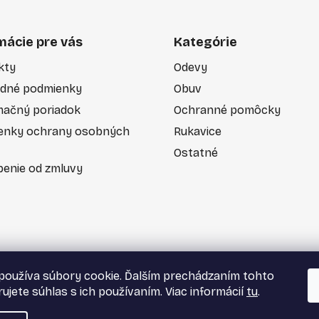
mácie pre vás
Kategórie
kty
Odevy
dné podmienky
Obuv
mačný poriadok
Ochranné pomôcky
enky ochrany osobných
Rukavice
Ostatné
enie od zmluvy
používa súbory cookie. Ďalším prechádzaním tohto
ujete súhlas s ich používaním. Viac informácií
tu
.