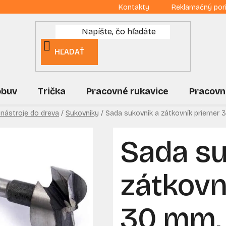
Kontakty
Reklamačný por
HĽADAŤ
obuv
Trička
Pracovné rukavice
Pracovn
 nástroje do dreva
/
Sukovníky
/
Sada sukovník a zátkovník priemer
Sada su
zátkovn
30 mm,