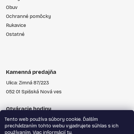
Obuv
Ochranné pomôcky
Rukavice
Ostatné
Kamenná predajňa
Ulica: Zimná 87/223
052 01 Spišská Nová ves
Otváracie hodiny
Tento web používa súbory cookie. Ďalším
Po-Pia: 7:30 - 17:00
prechádzaním tohto webu vyjadrujete súhlas s ich
používaním. Viac informácií
tu
.