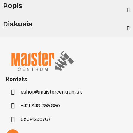
Popis
Diskusia
Z
á
p
ä
t
i
Kontakt
e
eshop
@
majstercentrum.sk
+421 948 299 890
053/4298767