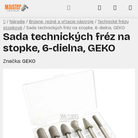
Prejsť
Hľadať
NÁKUP
na
obsah
KOŠÍK
Domov
/
Náradie
/
Brúsne, rezné a vŕtacie nástroje
/
Technické frézy
stopkové
/
Sada technických fréz na stopke, 6-dielna, GEKO
Sada technických fréz na
stopke, 6-dielna, GEKO
Značka:
GEKO