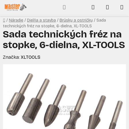
Prejsť
Hľadať
NÁKUP
na
obsah
KOŠÍK
Domov
/
Náradie
/
Dielňa a stavba
/
Brúsky a ostričky
/
Sada
technických fréz na stopke, 6-dielna, XL-TOOLS
Sada technických fréz na
stopke, 6-dielna, XL-TOOLS
Značka:
XLTOOLS