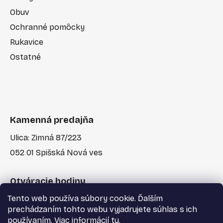
Obuv
Ochranné pomôcky
Rukavice
Ostatné
Kamenná predajňa
Ulica: Zimná 87/223
052 01 Spišská Nová ves
Otváracie hodiny
Tento web používa súbory cookie. Ďalším
Po-Pia: 7:30 - 17:00
prechádzaním tohto webu vyjadrujete súhlas s ich
používaním. Viac informácií
tu
.