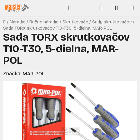
Prejsť
Hľadať
NÁKUP
na
obsah
KOŠÍK
Domov
/
Náradie
/
Ručné náradie
/
Skrutkovače
/
Sady skrutkovačov
/
Sada TORX skrutkovačov T10-T30, 5-dielna, MAR-POL
Sada TORX skrutkovačov
T10-T30, 5-dielna, MAR-
POL
Značka:
MAR-POL