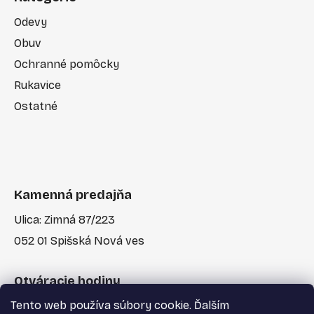
Odevy
Obuv
Ochranné pomôcky
Rukavice
Ostatné
Kamenná predajňa
Ulica: Zimná 87/223
052 01 Spišská Nová ves
Otváracie hodiny
Tento web používa súbory cookie. Ďalším
Po-Pia: 7:30 - 17:00