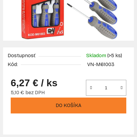
Dostupnosť
Skladom
(>5 ks)
Kód:
VN-M61003
6,27 €
/ ks
5,10 € bez DPH
Jednotková cena:
DO KOŠÍKA