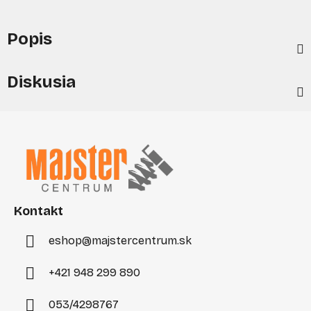
Popis
Diskusia
Z
á
p
ä
t
i
Kontakt
e
eshop
@
majstercentrum.sk
+421 948 299 890
053/4298767