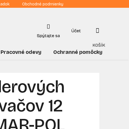
iadok
Obchodné podmienky
NÁKUPNÝ
KOŠÍK
Pracovné odevy
Ochranné pomôcky
Drogé
derových
vačov 12
 MAR-POL