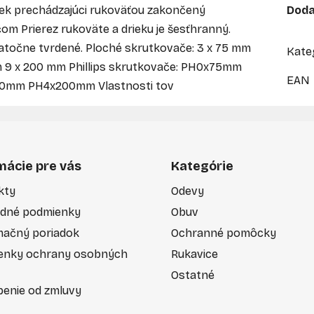
iek prechádzajúci rukoväťou zakončený
Doda
 Prierez rukoväte a drieku je šesťhranný.
datočne tvrdené. Ploché skrutkovače: 3 x 75 mm
Kate
m 9 x 200 mm Phillips skrutkovače: PH0x75mm
EAN
mm PH4x200mm Vlastnosti tov
mácie pre vás
Kategórie
kty
Odevy
dné podmienky
Obuv
mačný poriadok
Ochranné pomôcky
enky ochrany osobných
Rukavice
Ostatné
enie od zmluvy