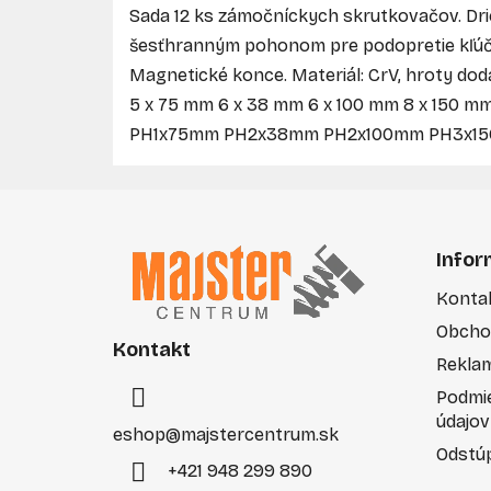
Sada 12 ks zámočníckych skrutkovačov. Dr
šesťhranným pohonom pre podopretie kľúčom
Magnetické konce. Materiál: CrV, hroty do
5 x 75 mm 6 x 38 mm 6 x 100 mm 8 x 150 m
PH1x75mm PH2x38mm PH2x100mm PH3x150
Z
á
Infor
p
Konta
ä
Obcho
t
Kontakt
i
Rekla
e
Podmi
údajov
eshop
@
majstercentrum.sk
Odstúp
+421 948 299 890