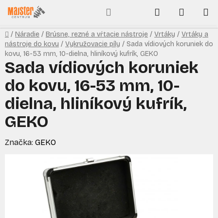
Prejsť
Hľadať
NÁKUP
na
obsah
KOŠÍK
Domov
/
Náradie
/
Brúsne, rezné a vŕtacie nástroje
/
Vrtáky
/
Vrtáky a
nástroje do kovu
/
Vykružovacie píly
/
Sada vídiových koruniek do
kovu, 16-53 mm, 10-dielna, hliníkový kufrík, GEKO
Sada vídiových koruniek
do kovu, 16-53 mm, 10-
dielna, hliníkový kufrík,
GEKO
Značka:
GEKO