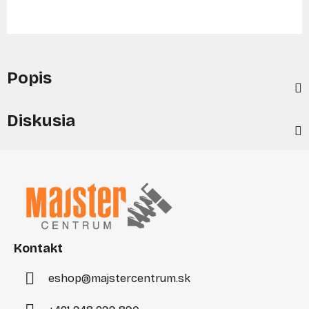
Popis
Diskusia
Z
á
p
ä
t
i
Kontakt
e
eshop
@
majstercentrum.sk