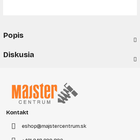
Popis
Diskusia
Z
á
p
ä
t
i
Kontakt
e
eshop
@
majstercentrum.sk