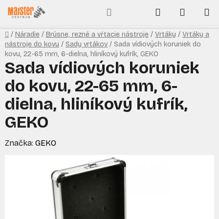
Prejsť
Hľadať
NÁKUP
na
obsah
KOŠÍK
Domov
/
Náradie
/
Brúsne, rezné a vŕtacie nástroje
/
Vrtáky
/
Vrtáky a
nástroje do kovu
/
Sady vrtákov
/
Sada vídiových koruniek do
kovu, 22-65 mm, 6-dielna, hliníkový kufrík, GEKO
Sada vídiových koruniek
do kovu, 22-65 mm, 6-
dielna, hliníkový kufrík,
GEKO
Značka:
GEKO