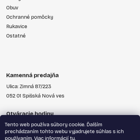
Obuv
Ochranné pomôcky
Rukavice
Ostatné
Kamenná predajňa
Ulica: Zimná 87/223
052 01 Spišská Nová ves
Otváracie hodiny
Tento web používa súbory cookie. Ďalším
Po-Pia: 7:30 - 17:00
prechádzaním tohto webu vyjadrujete súhlas s ich
používaním. Viac informácií
tu
.