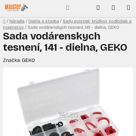
Prejsť
Hľadať
NÁKUP
na
obsah
KOŠÍK
Domov
/
Náradie
/
Dielňa a stavba
/
Sady poistiek, krúžkov, podložiek a
magnetov
/
Sada vodárenskych tesnení, 141 - dielna, GEKO
Sada vodárenskych
tesnení, 141 - dielna, GEKO
Značka:
GEKO