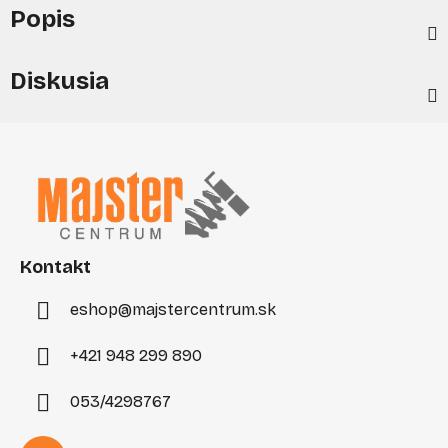
Popis
Diskusia
Z
á
p
ä
t
i
Kontakt
e
eshop
@
majstercentrum.sk
+421 948 299 890
053/4298767