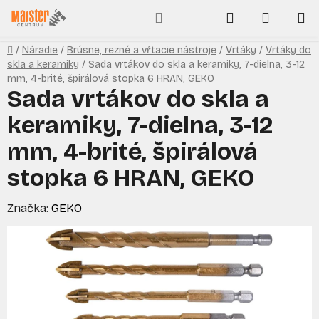
Prejsť
Hľadať
NÁKUP
na
obsah
KOŠÍK
Domov
/
Náradie
/
Brúsne, rezné a vŕtacie nástroje
/
Vrtáky
/
Vrtáky do
skla a keramiky
/
Sada vrtákov do skla a keramiky, 7-dielna, 3-12
mm, 4-brité, špirálová stopka 6 HRAN, GEKO
Sada vrtákov do skla a
keramiky, 7-dielna, 3-12
mm, 4-brité, špirálová
stopka 6 HRAN, GEKO
Značka:
GEKO