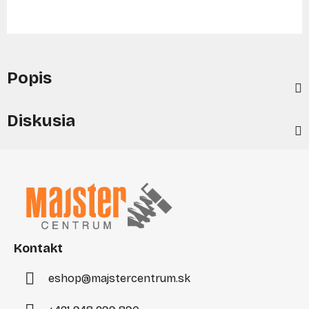
Popis
Diskusia
Z
á
p
ä
t
i
Kontakt
e
eshop
@
majstercentrum.sk