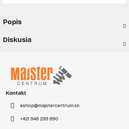
Popis
Diskusia
Z
á
p
ä
t
i
Kontakt
e
eshop
@
majstercentrum.sk
+421 948 299 890