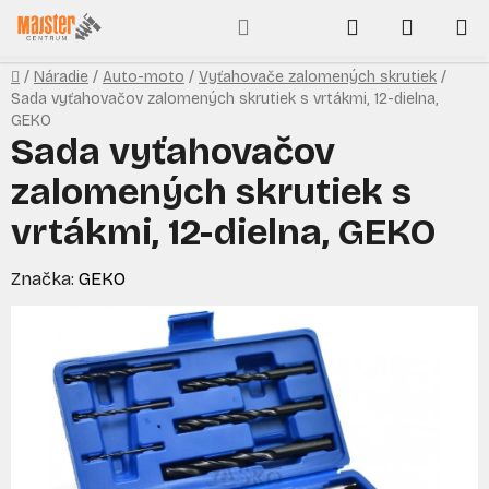
Prejsť
Hľadať
NÁKUP
na
obsah
KOŠÍK
Domov
/
Náradie
/
Auto-moto
/
Vyťahovače zalomených skrutiek
/
Sada vyťahovačov zalomených skrutiek s vrtákmi, 12-dielna,
GEKO
Sada vyťahovačov
zalomených skrutiek s
vrtákmi, 12-dielna, GEKO
Značka:
GEKO