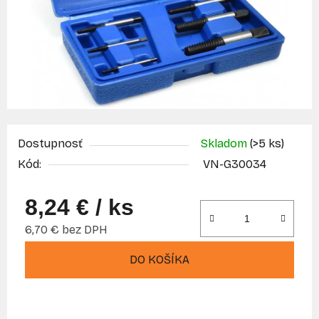
Dostupnosť
Skladom
(>5 ks)
Kód:
VN-G30034
8,24 €
/ ks
6,70 € bez DPH
Jednotková cena:
DO KOŠÍKA