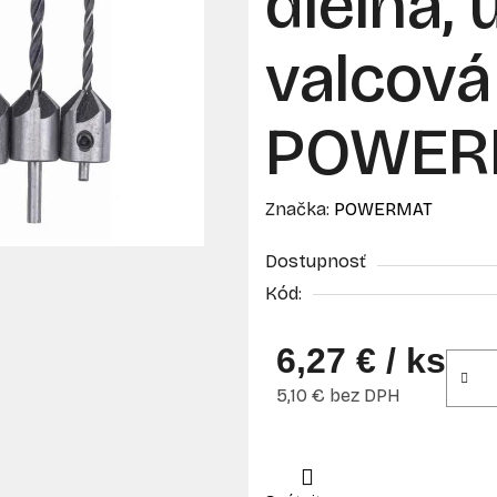
dielna, 
valcová
POWER
Značka:
POWERMAT
Dostupnosť
Kód:
6,27 €
/ ks
5,10 € bez DPH
Jednotková cena: