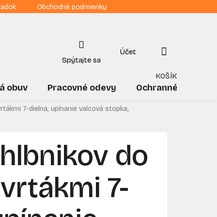
iadok
Obchodné podmienky
NÁKUPNÝ
KOŠÍK
á obuv
Pracovné odevy
Ochranné pomôck
rtákmi 7-dielna, upínanie valcová stopka,
hlbnikov do
 vrtákmi 7-