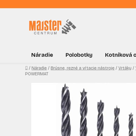
Prejsť
na
obsah
Náradie
Polobotky
Kotníková 
Domov
/
Náradie
/
Brúsne, rezné a vŕtacie nástroje
/
Vrtáky
/
POWERMAT