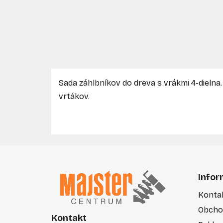
Sada záhlbníkov do dreva s vrákmi 4-dieln
vrtákov.
Z
á
Infor
p
Konta
ä
Obcho
t
Kontakt