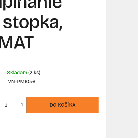
upínanie
 stopka,
MAT
Skladom
(2 ks)
VN-PM1056
DO KOŠÍKA