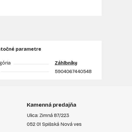
točné parametre
gória
Záhlbníky
5904067440548
Kamenná predajňa
Ulica: Zimná 87/223
052 01 Spišská Nová ves