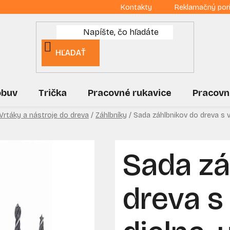
Kontakty
Reklamačný por
HĽADAŤ
obuv
Trička
Pracovné rukavice
Pracovn
Vrtáky a nástroje do dreva
/
Záhlbníky
/
Sada záhlbnikov do dreva s v
Sada zá
dreva s