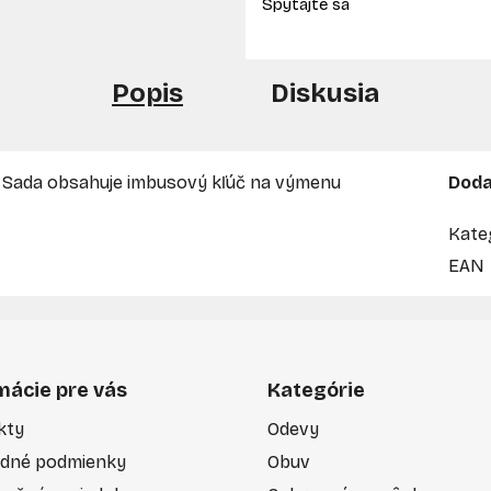
Popis
Diskusia
a. Sada obsahuje imbusový kľúč na výmenu
Doda
Kate
EAN
mácie pre vás
Kategórie
kty
Odevy
dné podmienky
Obuv