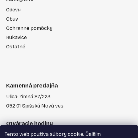
Odevy
Obuv
Ochranné pomôcky
Rukavice
Ostatné
Kamenná predajňa
Ulica: Zimná 87/223
052 01 Spišská Nová ves
Otváracie hodiny
Tento web používa súbory cookie. Ďalším
Po-Pia: 7:30 - 17:00