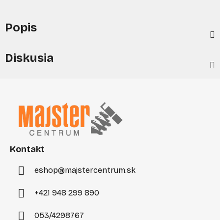
Popis
Diskusia
Z
á
p
ä
t
i
Kontakt
e
eshop
@
majstercentrum.sk
+421 948 299 890
053/4298767