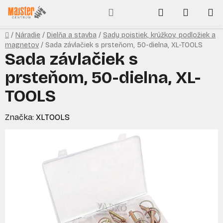
Prejsť
Hľadať
NÁKUP
na
obsah
KOŠÍK
Domov
/
Náradie
/
Dielňa a stavba
/
Sady poistiek, krúžkov, podložiek a
magnetov
/
Sada závlačiek s prsteňom, 50-dielna, XL-TOOLS
Sada závlačiek s
prsteňom, 50-dielna, XL-
TOOLS
Značka:
XLTOOLS