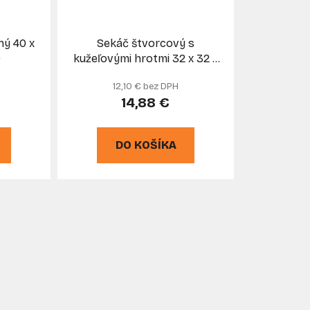
ý 40 x
Sekáč štvorcový s
O
kužeľovými hrotmi 32 x 32 x
140mm, SDS-plus, GEKO
12,10 € bez DPH
14,88 €
DO KOŠÍKA