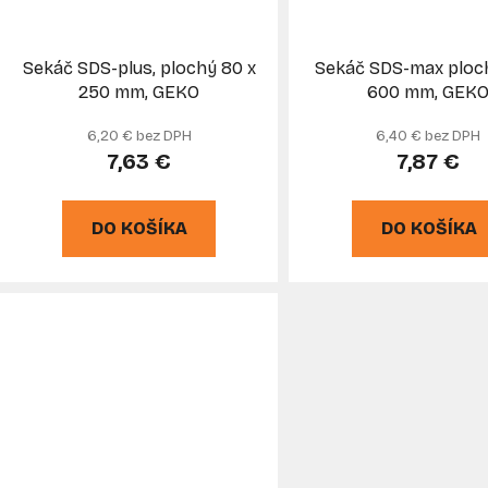
Sekáč SDS-plus, plochý 80 x
Sekáč SDS-max ploch
250 mm, GEKO
600 mm, GEK
6,20 € bez DPH
6,40 € bez DPH
7,63 €
7,87 €
DO KOŠÍKA
DO KOŠÍKA