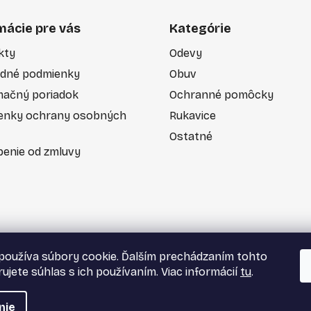
e
p
mácie pre vás
Kategórie
r
v
kty
Odevy
k
dné podmienky
Obuv
y
v
mačný poriadok
Ochranné pomôcky
ý
enky ochrany osobných
Rukavice
p
Ostatné
i
enie od zmluvy
s
u
používa súbory cookie. Ďalším prechádzaním tohto
ujete súhlas s ich používaním. Viac informácií
tu
.
nie