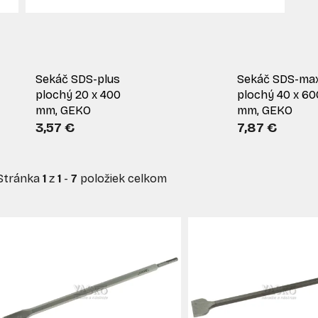
Sekáč SDS-plus
Sekáč SDS-ma
plochý 20 x 400
plochý 40 x 60
mm, GEKO
mm, GEKO
3,57 €
7,87 €
Stránka
1
z
1
-
7
položiek celkom
V
ý
p
s
p