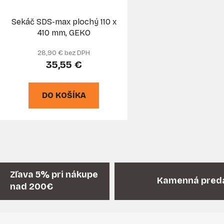
Sekáč SDS-max plochý 110 x
410 mm, GEKO
28,90 € bez DPH
35,55 €
DO KOŠÍKA
O
v
l
á
Zľava 5% pri nákupe
Kamenná pred
d
nad 200€
a
c
i