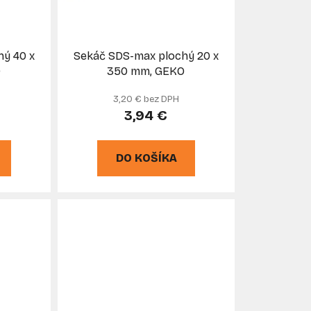
o
d
u
hý 40 x
Sekáč SDS-max plochý 20 x
k
O
350 mm, GEKO
t
3,20 € bez DPH
o
3,94 €
v
DO KOŠÍKA