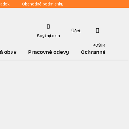
iadok
Obchodné podmienky
NÁKUPNÝ
KOŠÍK
á obuv
Pracovné odevy
Ochranné pomôck