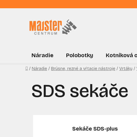
Prejsť
na
obsah
Náradie
Polobotky
Kotníková 
Domov
/
Náradie
/
Brúsne, rezné a vŕtacie nástroje
/
Vrtáky
/
SDS sekáče
Sekáče SDS-plus