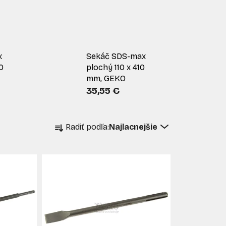
x
Sekáč SDS-max
0
plochý 110 x 410
mm, GEKO
35,55 €
R
Radiť podľa:
Najlacnejšie
a
d
e
n
i
e
p
r