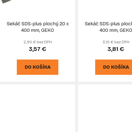
r
o
d
Sekáč SDS-plus plochý 20 x
Sekáč SDS-plus ploc
u
400 mm, GEKO
400 mm, GEK
k
2,90 € bez DPH
3,10 € bez DPH
t
3,57 €
3,81 €
o
v
DO KOŠÍKA
DO KOŠÍKA