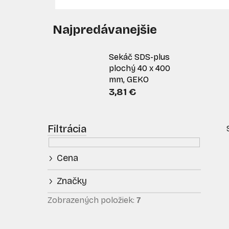
Najpredávanejšie
Sekáč SDS-plus
plochý 40 x 400
mm, GEKO
3,81 €
B
o
č
Cena
n
ý
Značky
p
i
a
Zobrazených položiek:
7
n
e