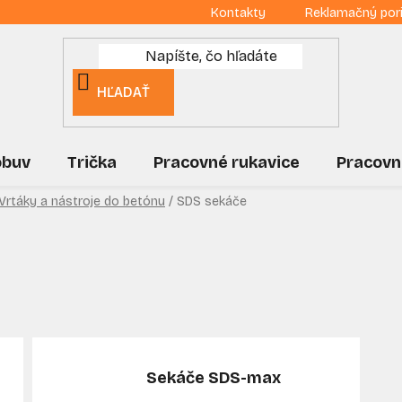
Kontakty
Reklamačný por
HĽADAŤ
obuv
Trička
Pracovné rukavice
Pracovn
Vrtáky a nástroje do betónu
/
SDS sekáče
Sekáče SDS-max