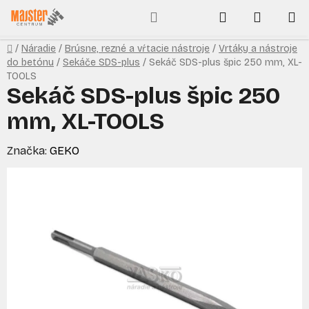
Prejsť
Hľadať
NÁKUP
na
obsah
KOŠÍK
Domov
/
Náradie
/
Brúsne, rezné a vŕtacie nástroje
/
Vrtáky a nástroje
do betónu
/
Sekáče SDS-plus
/
Sekáč SDS-plus špic 250 mm, XL-
TOOLS
Sekáč SDS-plus špic 250
mm, XL-TOOLS
Značka:
GEKO