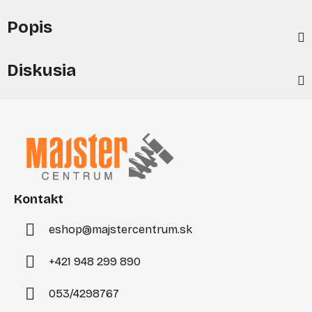
Popis
Diskusia
Z
á
p
ä
t
i
Kontakt
e
eshop
@
majstercentrum.sk
+421 948 299 890
053/4298767