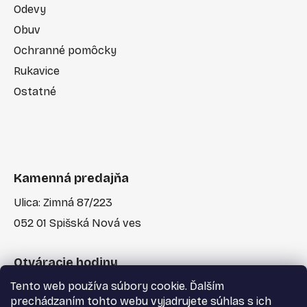
Odevy
Obuv
Ochranné pomôcky
Rukavice
Ostatné
Kamenná predajňa
Ulica: Zimná 87/223
052 01 Spišská Nová ves
Otváracie hodiny
Tento web používa súbory cookie. Ďalším
Po-Pia: 7:30 - 17:00
prechádzaním tohto webu vyjadrujete súhlas s ich