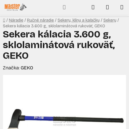
Prejsť
Hľadať
NÁKUP
na
obsah
KOŠÍK
Domov
/
Náradie
/
Ručné náradie
/
Sekery, klíny a kaľačky
/
Sekery
/
Sekera kálacia 3.600 g, sklolaminátová rukoväť, GEKO
Sekera kálacia 3.600 g,
sklolaminátová rukoväť,
GEKO
Značka:
GEKO