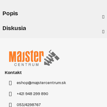
Popis
Diskusia
Z
á
p
ä
t
i
Kontakt
e
eshop
@
majstercentrum.sk
+421 948 299 890
053/4298767