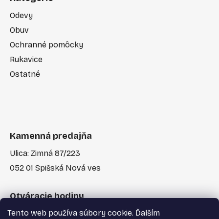
Odevy
Obuv
Ochranné pomôcky
Rukavice
Ostatné
Kamenná predajňa
Ulica: Zimná 87/223
052 01 Spišská Nová ves
Otváracie hodiny
Tento web používa súbory cookie. Ďalším
Po-Pia: 7:30 - 17:00