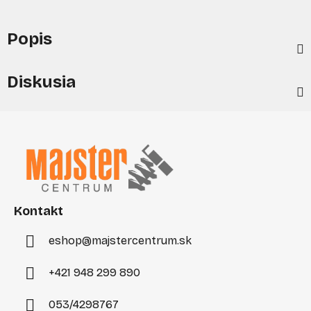
Popis
Diskusia
Z
á
p
ä
t
i
Kontakt
e
eshop
@
majstercentrum.sk
+421 948 299 890
053/4298767