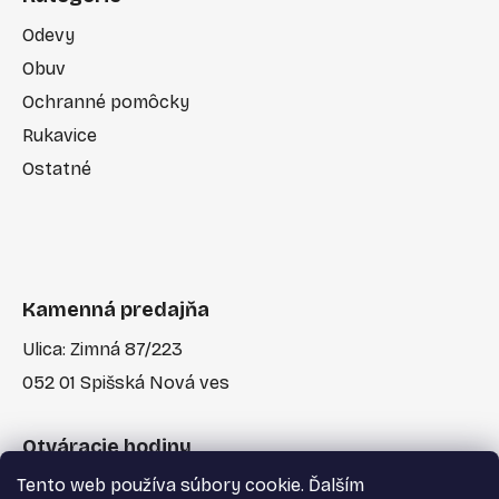
Odevy
Obuv
Ochranné pomôcky
Rukavice
Ostatné
Kamenná predajňa
Ulica: Zimná 87/223
052 01 Spišská Nová ves
Otváracie hodiny
Tento web používa súbory cookie. Ďalším
Po-Pia: 7:30 - 17:00