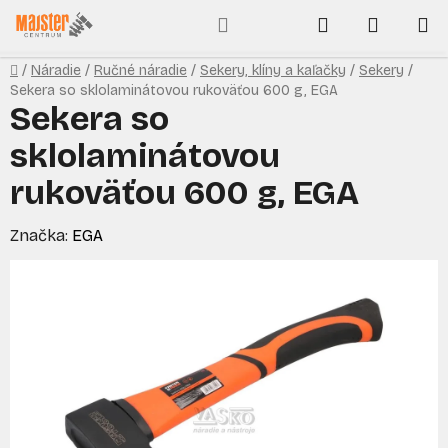
Prejsť
Hľadať
NÁKUP
na
obsah
KOŠÍK
Domov
/
Náradie
/
Ručné náradie
/
Sekery, klíny a kaľačky
/
Sekery
/
Sekera so sklolaminátovou rukoväťou 600 g, EGA
Sekera so
sklolaminátovou
rukoväťou 600 g, EGA
Značka:
EGA