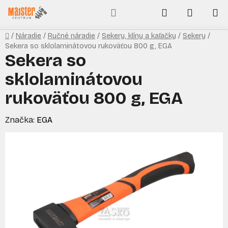
Prejsť
Hľadať
NÁKUP
na
obsah
KOŠÍK
Domov
/
Náradie
/
Ručné náradie
/
Sekery, klíny a kaľačky
/
Sekery
/
Sekera so sklolaminátovou rukoväťou 800 g, EGA
Sekera so
sklolaminátovou
rukoväťou 800 g, EGA
Značka:
EGA