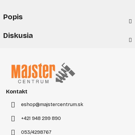
Popis
Diskusia
Z
á
p
ä
t
i
Kontakt
e
eshop
@
majstercentrum.sk
+421 948 299 890
053/4298767