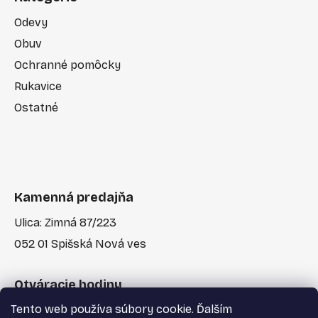
Odevy
Obuv
Ochranné pomôcky
Rukavice
Ostatné
Kamenná predajňa
Ulica: Zimná 87/223
052 01 Spišská Nová ves
Otváracie hodiny
Tento web používa súbory cookie. Ďalším
Po-Pia: 7:30 - 17:00