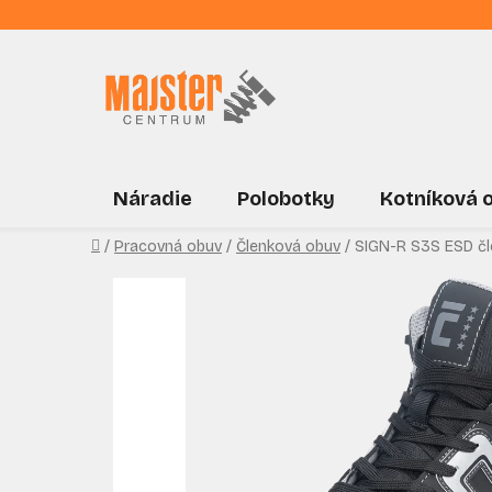
Prejsť
na
obsah
Náradie
Polobotky
Kotníková 
Domov
/
Pracovná obuv
/
Členková obuv
/
SIGN-R S3S ESD č