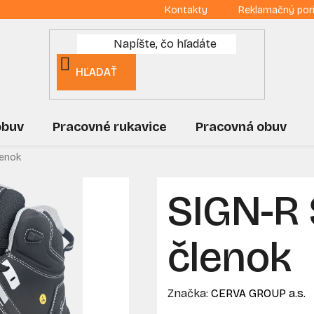
Kontakty
Reklamačný por
HĽADAŤ
obuv
Pracovné rukavice
Pracovná obuv
lenok
SIGN-R
členok
Značka:
CERVA GROUP a.s.