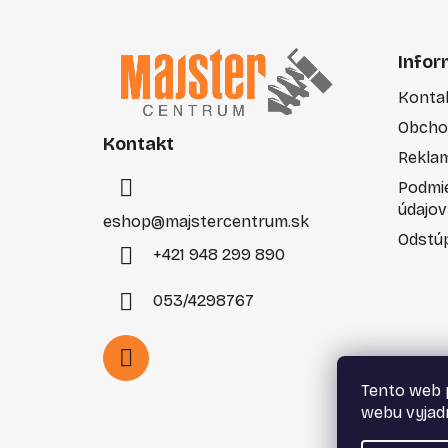
Z
á
Infor
p
Konta
ä
Obcho
t
Kontakt
i
Rekla
e
Podmi
údajov
eshop
@
majstercentrum.sk
Odstúp
+421 948 299 890
053/4298767
Tento web 
webu vyjadr