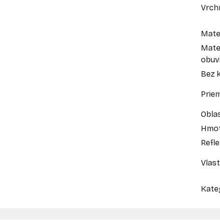
Vrch
Mate
Mate
obuv
Bez 
Prie
Oblas
Hmot
Refl
Vlast
Kate