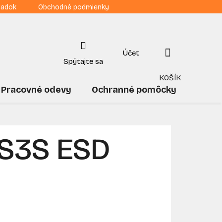
iadok
Obchodné podmienky
NÁKUPNÝ
KOŠÍK
Pracovné odevy
Ochranné pomôcky
Drogé
 S3S ESD