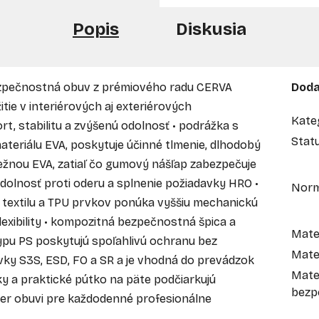
Popis
Diskusia
bezpečnostná obuv z prémiového radu CERVA
Doda
tie v interiérových aj exteriérových
Kate
t, stabilitu a zvýšenú odolnosť • podrážka s
Stat
teriálu EVA, poskytuje účinné tlmenie, dlhodobý
ežnou EVA, zatiaľ čo gumový nášľap zabezpečuje
dolnosť proti oderu a splnenie požiadavky HRO •
Nor
 textilu a TPU prvkov ponúka vyššiu mechanickú
lexibility • kompozitná bezpečnostná špica a
Mater
typu PS poskytujú spoľahlivú ochranu bez
Mater
vky S3S, ESD, FO a SR a je vhodná do prevádzok
Mate
y a praktické pútko na päte podčiarkujú
bezp
er obuvi pre každodenné profesionálne