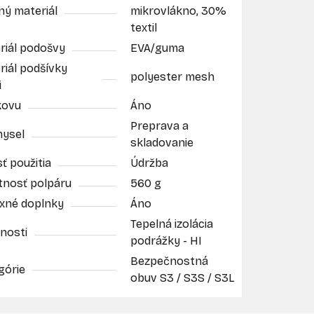
ný materiál
mikrovlákno, 30%
textil
riál podošvy
EVA/guma
riál podšívky
polyester mesh
i
kovu
Áno
Preprava a
mysel
skladovanie
ť použitia
Údržba
nosť polpáru
560 g
exné doplnky
Áno
Tepelná izolácia
nosti
podrážky - HI
Bezpečnostná
górie
obuv S3 / S3S / S3L