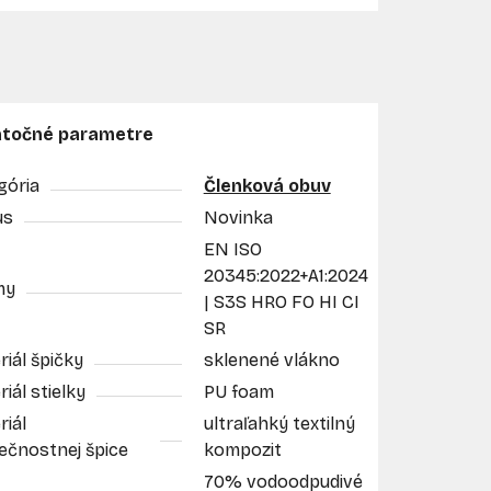
točné parametre
gória
Členková obuv
us
Novinka
EN ISO
20345:2022+A1:2024
my
| S3S HRO FO HI CI
SR
iál špičky
sklenené vlákno
iál stielky
PU foam
riál
ultraľahký textilný
ečnostnej špice
kompozit
70% vodoodpudivé