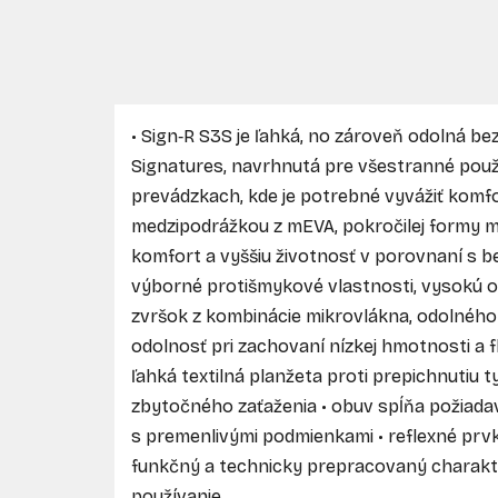
• Sign‑R S3S je ľahká, no zároveň odolná 
Signatures, navrhnutá pre všestranné použi
prevádzkach, kde je potrebné vyvážiť komfor
medzipodrážkou z mEVA, pokročilej formy ma
komfort a vyššiu životnosť v porovnaní s b
výborné protišmykové vlastnosti, vysokú o
zvršok z kombinácie mikrovlákna, odolného
odolnosť pri zachovaní nízkej hmotnosti a f
ľahká textilná planžeta proti prepichnutiu 
zbytočného zaťaženia • obuv spĺňa požiada
s premenlivými podmienkami • reflexné prvk
funkčný a technicky prepracovaný charakt
používanie.