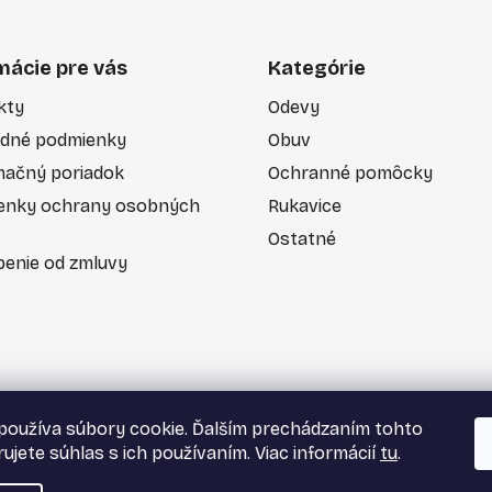
mácie pre vás
Kategórie
kty
Odevy
dné podmienky
Obuv
mačný poriadok
Ochranné pomôcky
enky ochrany osobných
Rukavice
Ostatné
enie od zmluvy
používa súbory cookie. Ďalším prechádzaním tohto
ujete súhlas s ich používaním. Viac informácií
tu
.