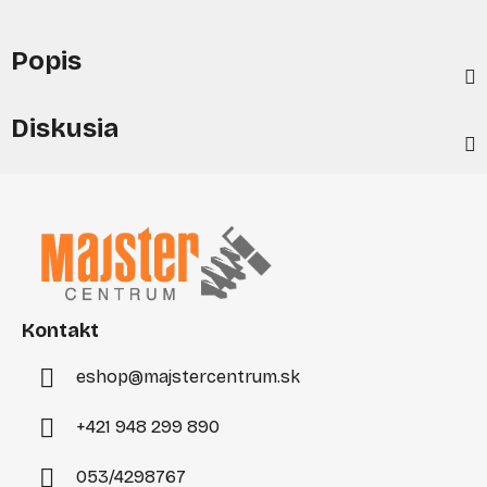
Popis
Diskusia
Z
á
p
ä
t
i
Kontakt
e
eshop
@
majstercentrum.sk
+421 948 299 890
053/4298767