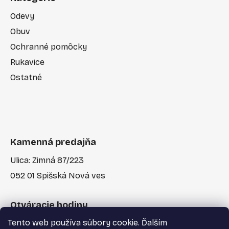
Odevy
Obuv
Ochranné pomôcky
Rukavice
Ostatné
Kamenná predajňa
Ulica: Zimná 87/223
052 01 Spišská Nová ves
Otváracie hodiny
Tento web používa súbory cookie. Ďalším
Po-Pia: 7:30 - 17:00