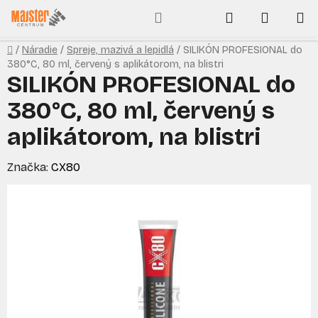
Prejsť
Hľadať
NÁKUP
na
obsah
KOŠÍK
Domov
/
Náradie
/
Spreje, mazivá a lepidlá
/
SILIKÓN PROFESIONAL do
380°C, 80 ml, červený s aplikátorom, na blistri
SILIKÓN PROFESIONAL do
380°C, 80 ml, červený s
aplikátorom, na blistri
Značka:
CX80