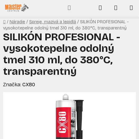
Prejsť
Hľadať
NÁKUP
na
obsah
KOŠÍK
Domov
/
Náradie
/
Spreje, mazivá a lepidlá
/
SILIKÓN PROFESIONAL -
vysokotepelne odolný tmel 310 ml, do 380°C, transparentný
SILIKÓN PROFESIONAL -
vysokotepelne odolný
tmel 310 ml, do 380°C,
transparentný
Značka:
CX80