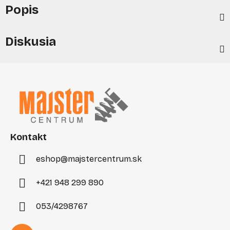
Popis
Diskusia
Z
á
p
ä
t
i
Kontakt
e
eshop
@
majstercentrum.sk
+421 948 299 890
053/4298767