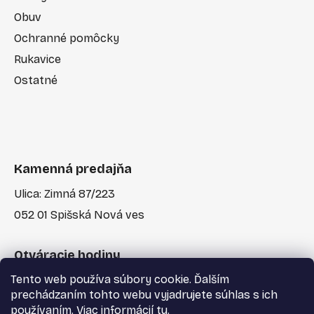
Obuv
Ochranné pomôcky
Rukavice
Ostatné
Kamenná predajňa
Ulica: Zimná 87/223
052 01 Spišská Nová ves
Otváracie hodiny
Tento web používa súbory cookie. Ďalším
Po-Pia: 7:30 - 17:00
prechádzaním tohto webu vyjadrujete súhlas s ich
používaním. Viac informácií
tu
.