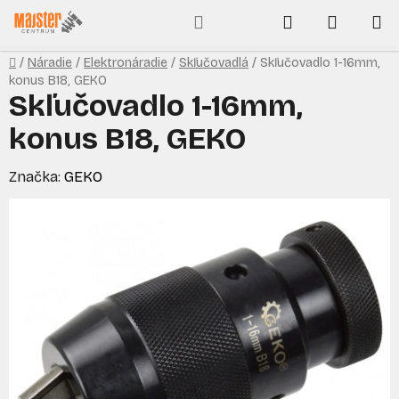
Prejsť
Hľadať
NÁKUP
na
obsah
KOŠÍK
Domov
/
Náradie
/
Elektronáradie
/
Skľučovadlá
/
Skľučovadlo 1-16mm,
konus B18, GEKO
Skľučovadlo 1-16mm,
konus B18, GEKO
Značka:
GEKO