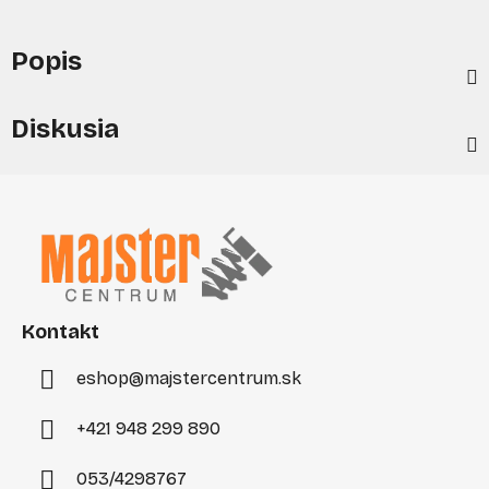
Popis
Diskusia
Z
á
p
ä
t
i
Kontakt
e
eshop
@
majstercentrum.sk
+421 948 299 890
053/4298767