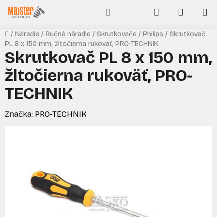
Prejsť
Hľadať
NÁKUP
na
obsah
KOŠÍK
Domov
/
Náradie
/
Ručné náradie
/
Skrutkovače
/
Philips
/
Skrutkovač
PL 8 x 150 mm, žltočierna rukoväť, PRO-TECHNIK
Skrutkovač PL 8 x 150 mm,
žltočierna rukoväť, PRO-
TECHNIK
Značka:
PRO-TECHNIK