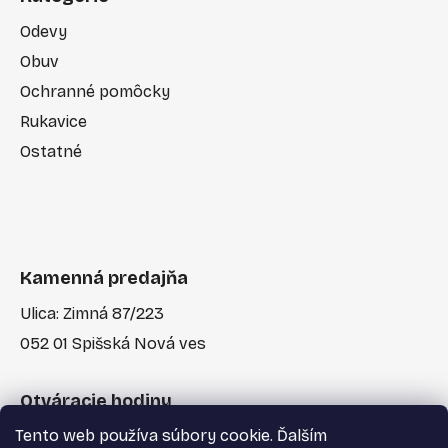
Odevy
Obuv
Ochranné pomôcky
Rukavice
Ostatné
Kamenná predajňa
Ulica: Zimná 87/223
052 01 Spišská Nová ves
Otváracie hodiny
Tento web používa súbory cookie. Ďalším
Po-Pia: 7:30 - 17:00