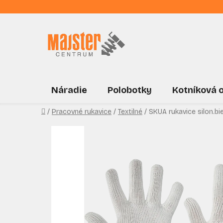
Prejsť
na
obsah
Náradie
Polobotky
Kotníková 
Domov
/
Pracovné rukavice
/
Textilné
/
SKUA rukavice silon.bi