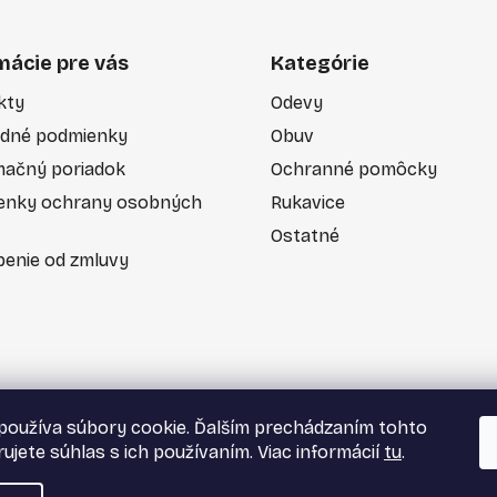
mácie pre vás
Kategórie
kty
Odevy
dné podmienky
Obuv
mačný poriadok
Ochranné pomôcky
enky ochrany osobných
Rukavice
Ostatné
enie od zmluvy
používa súbory cookie. Ďalším prechádzaním tohto
ujete súhlas s ich používaním. Viac informácií
tu
.