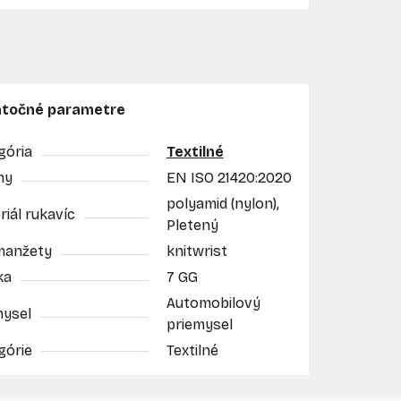
točné parametre
gória
Textilné
my
EN ISO 21420:2020
polyamid (nylon),
iál rukavíc
Pletený
manžety
knitwrist
ka
7 GG
Automobilový
mysel
priemysel
górie
Textilné