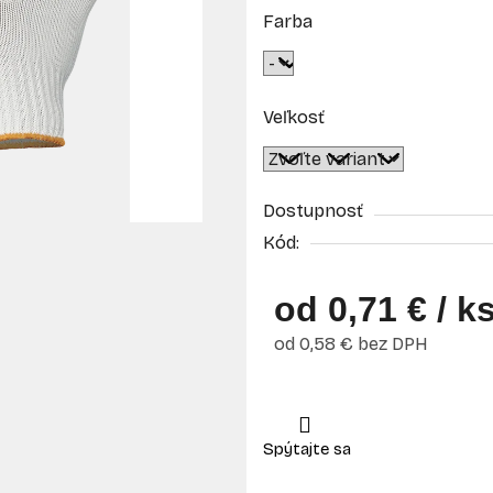
Farba
Veľkosť
Dostupnosť
Kód:
od
0,71 €
/ k
od
0,58 €
bez DPH
Jednotková cena: