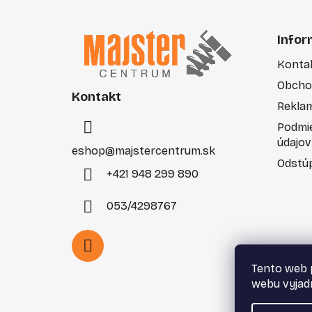
Z
á
Infor
p
Konta
ä
Obcho
t
Kontakt
i
Rekla
e
Podmi
údajov
eshop
@
majstercentrum.sk
Odstúp
+421 948 299 890
053/4298767
Tento web 
webu vyjadr