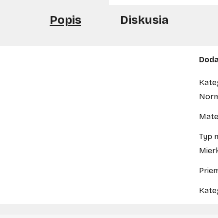
Popis
Diskusia
Doda
Kate
Nor
Mater
Typ 
Mier
Prie
Kate