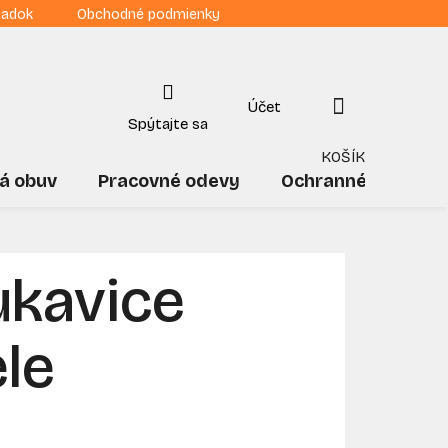
iadok
Obchodné podmienky
NÁKUPNÝ
KOŠÍK
á obuv
Pracovné odevy
Ochranné pomôck
ukavice
ele