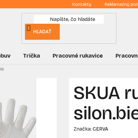
Kontakty
Reklamačný por
HĽADAŤ
obuv
Trička
Pracovné rukavice
Pracovn
ele
SKUA r
silon.bi
Značka:
CERVA