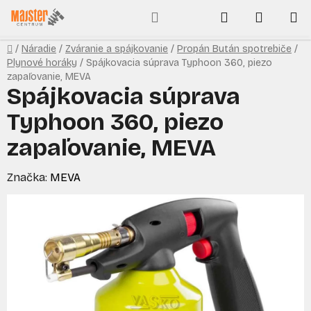
Prejsť
Hľadať
NÁKUP
na
obsah
KOŠÍK
Domov
/
Náradie
/
Zváranie a spájkovanie
/
Propán Bután spotrebiče
/
Plynové horáky
/
Spájkovacia súprava Typhoon 360, piezo
zapaľovanie, MEVA
Spájkovacia súprava
Typhoon 360, piezo
zapaľovanie, MEVA
Značka:
MEVA