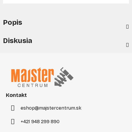
Popis
Diskusia
Z
á
p
ä
t
i
Kontakt
e
eshop
@
majstercentrum.sk
+421 948 299 890