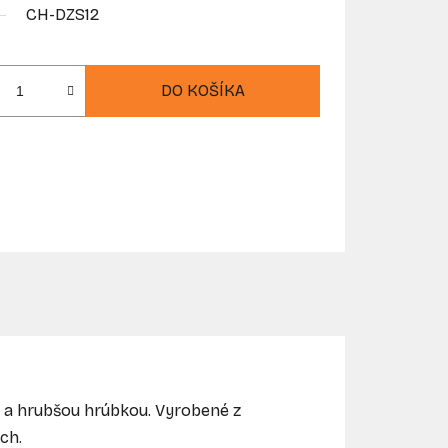
CH-DZS12
DO KOŠÍKA
u a hrubšou hrúbkou. Vyrobené z
ch.