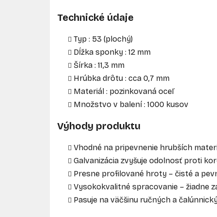
Technické údaje
Typ
: 53 (plochý)
Dĺžka sponky
: 12 mm
Šírka
: 11,3 mm
Hrúbka drôtu
: cca 0,7 mm
Materiál
: pozinkovaná oceľ
Množstvo v balení
: 1000 kusov
Výhody produktu
Vhodné na pripevnenie hrubších materiál
Galvanizácia zvyšuje odolnosť proti koró
Presne profilované hroty – čisté a pev
Vysokokvalitné spracovanie – žiadne z
Pasuje na väčšinu ručných a čalúnnick