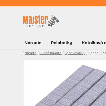
Prejsť
na
obsah
Náradie
Polobotky
Kotníková 
Domov
/
Náradie
/
Ručné náradie
/
Sponkovačky
/
Spona 0,7 x