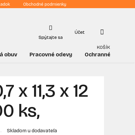
iadok
Obchodné podmienky
NÁKUPNÝ
KOŠÍK
á obuv
Pracovné odevy
Ochranné pomôck
7 x 11,3 x 12
0 ks,
Skladom u dodavateľa