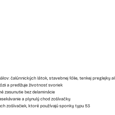
ov: čalúnnických látok, stavebnej fólie, tenkej preglejky a
zii a predlžuje životnosť svoriek
né zasunutie bez delaminácie
asekávanie a plynulý chod zošívačky
ých zošívačiek, ktoré používajú sponky typu 53