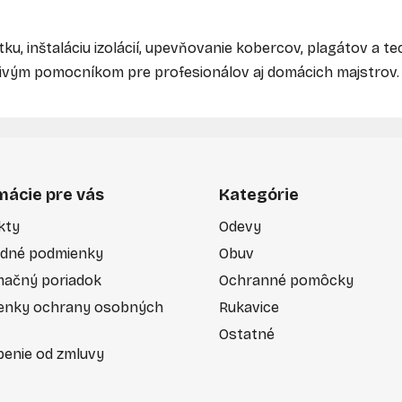
u, inštaláciu izolácií, upevňovanie kobercov, plagátov a te
livým pomocníkom pre profesionálov aj domácich majstrov.
mácie pre vás
Kategórie
kty
Odevy
dné podmienky
Obuv
mačný poriadok
Ochranné pomôcky
enky ochrany osobných
Rukavice
Ostatné
enie od zmluvy