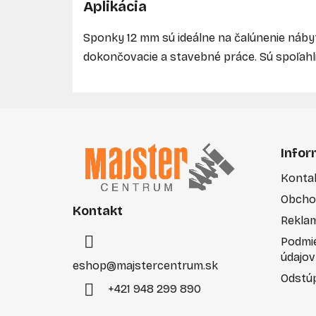
Aplikácia
Sponky 12 mm sú ideálne na čalúnenie nábytk
dokončovacie a stavebné práce. Sú spoľah
Z
á
Infor
p
Konta
ä
Obcho
t
Kontakt
i
Rekla
e
Podmi
údajov
eshop
@
majstercentrum.sk
Odstúp
+421 948 299 890