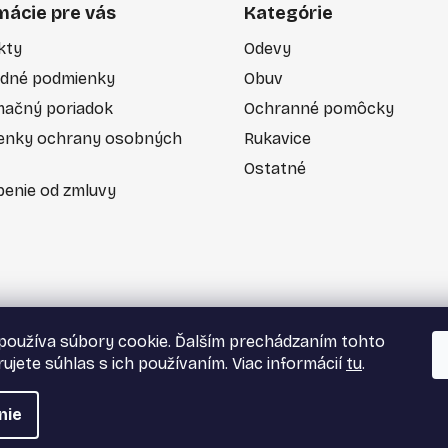
mácie pre vás
Kategórie
kty
Odevy
dné podmienky
Obuv
mačný poriadok
Ochranné pomôcky
enky ochrany osobných
Rukavice
Ostatné
enie od zmluvy
používa súbory cookie. Ďalším prechádzaním tohto
ujete súhlas s ich používaním. Viac informácií
tu
.
nie
tky práva vyhradené.