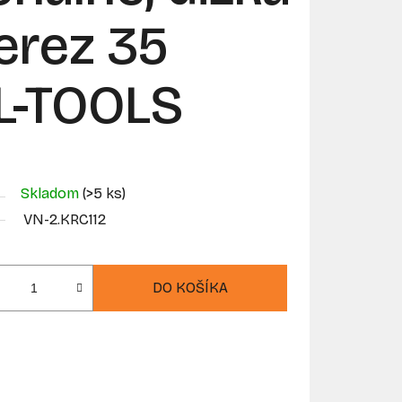
ierez 35
L-TOOLS
Skladom
(>5 ks)
VN-2.KRC112
DO KOŠÍKA