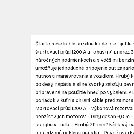
Štartovacie káble sú silné káble pre rýchle 
štartovací prúd 1200 A a robustný prierez 3
náročných podmienkach a s väčšími benzín
umožňuje jednoduché pripojenie áut zapar
nutnosti manévrovania s vozidlom. Hrubý 
poklesy napätia a silné svorky zaisťujú pev
pripravená na použitie hneď po vybalení. 
poriadok v kufri a chráni káble pred zamota
štartovací prúd 1200 A – výkonová rezerva 
benzínových motorov. - Dlhý dosah 6,0 m – 
pohybu vozidla. - Hrubý 35 mm2 káblový z
obmedzené poklesy napätia. - Pevné svor