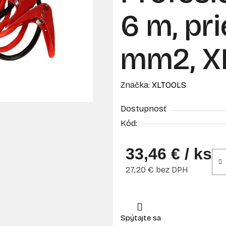
6 m, pr
mm2, X
Značka:
XLTOOLS
Dostupnosť
Kód:
33,46 €
/ ks
27,20 € bez DPH
Jednotková cena: