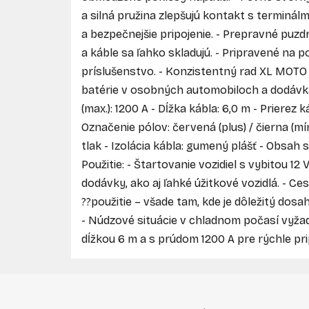
a silná pružina zlepšujú kontakt s terminálm
a bezpečnejšie pripojenie. - Prepravné puzd
a káble sa ľahko skladujú. - Pripravené na po
príslušenstvo. - Konzistentný rad XL MOTO 
batérie v osobných automobiloch a dodávka
(max.): 1200 A - Dĺžka kábla: 6,0 m - Prierez 
Označenie pólov: červená (plus) / čierna (mí
tlak - Izolácia kábla: gumený plášť - Obsah 
Použitie: - Štartovanie vozidiel s vybitou 1
dodávky, ako aj ľahké úžitkové vozidlá. - C
??použitie – všade tam, kde je dôležitý dos
- Núdzové situácie v chladnom počasí vyža
dĺžkou 6 m a s prúdom 1200 A pre rýchle pri
Z