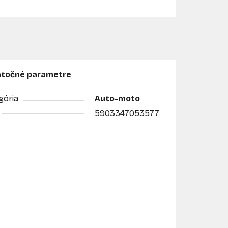
točné parametre
gória
Auto-moto
5903347053577