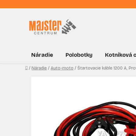
Prejsť
na
obsah
Náradie
Polobotky
Kotníková 
Domov
/
Náradie
/
Auto-moto
/
Štartovacie káble 1200 A, Pr