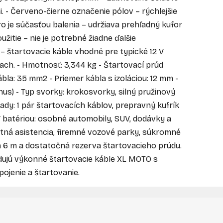
i. - Červeno-čierne označenie pólov – rýchlejšie
ro je súčasťou balenia – udržiava prehľadný kufor
užitie – nie je potrebné žiadne ďalšie
– štartovacie káble vhodné pre typické 12 V
ch. - Hmotnosť: 3,344 kg - Štartovací prúd
kábla: 35 mm2 - Priemer kábla s izoláciou: 12 mm -
nus) - Typ svorky: krokosvorky, silný pružinový
sady: 1 pár štartovacích káblov, prepravný kufrík
2 V batériou: osobné automobily, SUV, dodávky a
estná asistencia, firemné vozové parky, súkromné
ah 6 m a dostatočná rezerva štartovacieho prúdu.
dujú výkonné štartovacie káble XL MOTO s
pojenie a štartovanie.