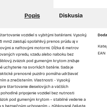
Popis
Diskusia
štartovanie vozidiel s vybitými batériami. Vysoký
Doda
5 mm2 zaisťujú spoľahlivý prenos prúdu aj v
Kate
ovými a naftovými motormi. Dĺžka 6 metrov
EAN
kovaných vpredu, vzadu alebo naboku bez
káblový zväzok pod gumeným krytom znižuje
né uchytenie na svorkách batérie. Sada je
Praktické prenosné puzdro pomáha udržiavať
ním a znečistením. Vlastnosti: - Vysoký
pre štartovanie dieselových a väčších
pohodlné pripojenie vozidiel bez nutnosti
väzok pod gumeným krytom – stabilné vedenie a
ky s bezpečným uchopením – zúbkované čeľuste