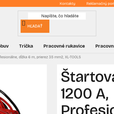
Kontakty
Reklamačný por
HĽADAŤ
obuv
Trička
Pracovné rukavice
Pracovn
ofesionálne, dĺžka 6 m, prierez 35 mm2, XL-TOOLS
Štartov
1200 A,
Profesi