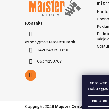
á
Infor
p
Konta
ä
Obcho
t
Kontakt
i
Rekla
e
Podmi
údajov
eshop
@
majstercentrum.sk
Odstúp
+421 948 299 890
053/4298767
Tento web 
webu vyjadr
Nastave
Copyright 2026
Majster Centrum s.r.o.
. Vše