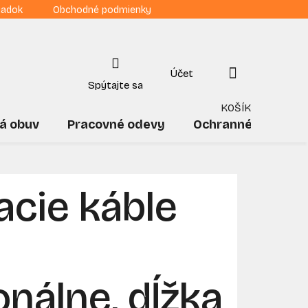
iadok
Obchodné podmienky
NÁKUPNÝ
KOŠÍK
á obuv
Pracovné odevy
Ochranné pomôck
acie káble
onálne, dĺžka