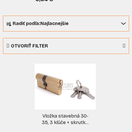
R
Radiť podľa:
Najlacnejšie
a
d
e
OTVORIŤ FILTER
n
i
V
e
ý
p
p
r
i
o
s
d
p
u
r
k
Vložka stavebná 30-
o
t
35, 3 kľúče + skrutka,
d
o
mosadz