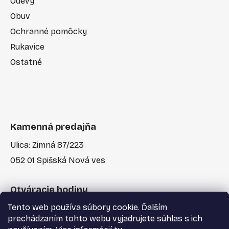
Odevy
Obuv
Ochranné pomôcky
Rukavice
Ostatné
Kamenná predajňa
Ulica: Zimná 87/223
052 01 Spišská Nová ves
Otváracie hodiny
Tento web používa súbory cookie. Ďalším
Po-Pia: 7:30 - 17:00
prechádzaním tohto webu vyjadrujete súhlas s ich