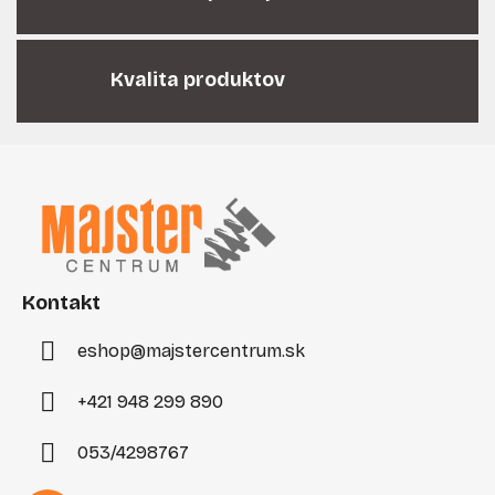
v
k
y
v
Kvalita produktov
ý
p
i
Z
s
á
u
p
ä
t
i
Kontakt
e
eshop
@
majstercentrum.sk
+421 948 299 890
053/4298767