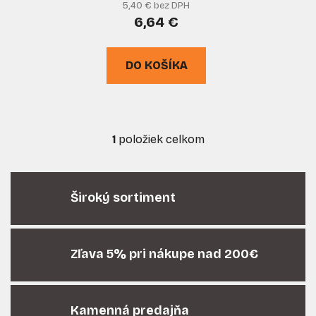
u
v
5,40 € bez DPH
k
6,64 €
t
o
DO KOŠÍKA
v
1
položiek celkom
O
v
l
á
Široký sortiment
d
a
c
i
Zľava 5% pri nákupe nad 200€
e
p
r
Kamenná predajňa