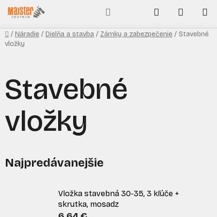
Prejsť
Hľadať
NÁKUP
na
obsah
KOŠÍK
Domov
/
Náradie
/
Dielňa a stavba
/
Zámky a zabezpečenie
/
Stavebné
vložky
Stavebné
vložky
Najpredávanejšie
Vložka stavebná 30-35, 3 kľúče +
skrutka, mosadz
6,64 €