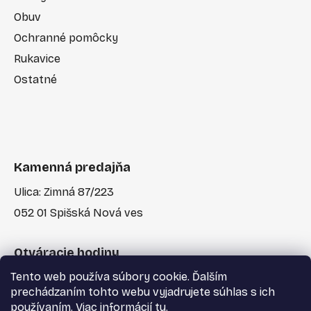
Obuv
Ochranné pomôcky
Rukavice
Ostatné
Kamenná predajňa
Ulica: Zimná 87/223
052 01 Spišská Nová ves
Otváracie hodiny
Tento web používa súbory cookie. Ďalším
Po-Pia: 7:30 - 17:00
prechádzaním tohto webu vyjadrujete súhlas s ich
používaním. Viac informácií
tu
.