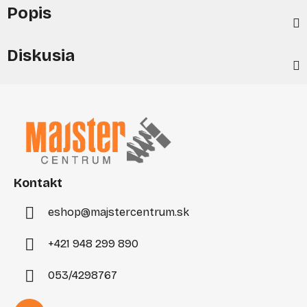
Popis
Diskusia
Z
á
p
ä
t
i
Kontakt
e
eshop
@
majstercentrum.sk
+421 948 299 890
053/4298767