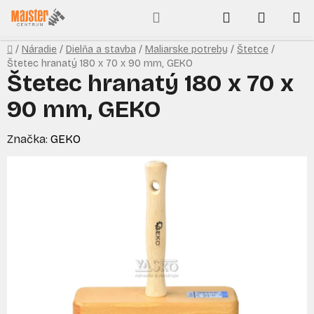
Prejsť
Hľadať
NÁKUP
na
obsah
KOŠÍK
Domov
/
Náradie
/
Dielňa a stavba
/
Maliarske potreby
/
Štetce
/
Štetec hranatý 180 x 70 x 90 mm, GEKO
Štetec hranatý 180 x 70 x
90 mm, GEKO
Značka:
GEKO