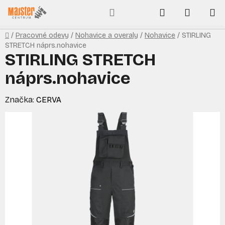
Prejsť
Hľadať
NÁKUP
na
obsah
KOŠÍK
Domov
/
Pracovné odevy
/
Nohavice a overaly
/
Nohavice
/
STIRLING
STRETCH náprs.nohavice
STIRLING STRETCH
náprs.nohavice
Značka:
CERVA