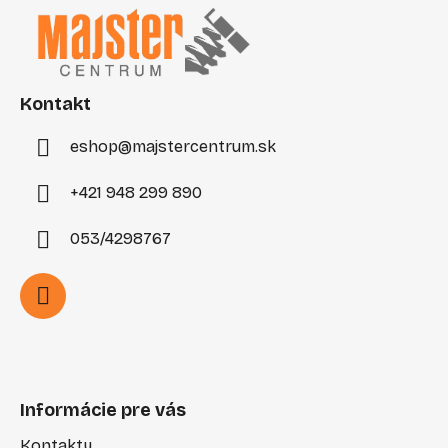
p
ä
t
i
Kontakt
e
eshop
@
majstercentrum.sk
+421 948 299 890
053/4298767
Informácie pre vás
Kontakty