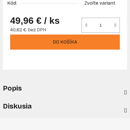
Kód:
Zvoľte variant
49,96 €
/ ks
40,62 € bez DPH
Jednotková cena:
DO KOŠÍKA
Popis
Diskusia
Z
á