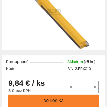
Dostupnosť
Skladom
(>5 ks)
Kód:
VN-2.FRXC10
9,84 €
/ ks
8 € bez DPH
Jednotková cena:
DO KOŠÍKA