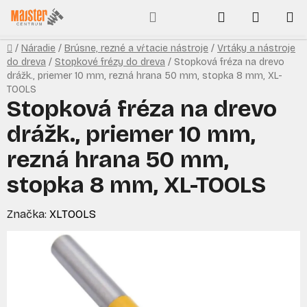
Prejsť
Hľadať
NÁKUP
na
obsah
KOŠÍK
Domov
/
Náradie
/
Brúsne, rezné a vŕtacie nástroje
/
Vrtáky a nástroje
do dreva
/
Stopkové frézy do dreva
/
Stopková fréza na drevo
drážk., priemer 10 mm, rezná hrana 50 mm, stopka 8 mm, XL-
TOOLS
Stopková fréza na drevo
drážk., priemer 10 mm,
rezná hrana 50 mm,
stopka 8 mm, XL-TOOLS
Značka:
XLTOOLS