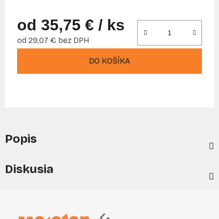
od
35,75 €
/ ks
od
29,07 €
bez DPH
Jednotková cena:
DO KOŠÍKA
Popis
Diskusia
Z
á