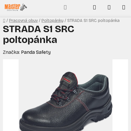
Prejsť
Hľadať
NÁKUP
na
obsah
KOŠÍK
Domov
/
Pracovná obuv
/
Poltopánky
/
STRADA S1 SRC poltopánka
STRADA S1 SRC
poltopánka
Značka:
Panda Safety