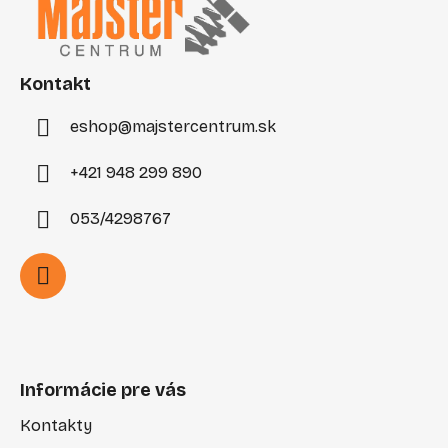
p
ä
t
i
Kontakt
e
eshop
@
majstercentrum.sk
+421 948 299 890
053/4298767
Informácie pre vás
Kontakty