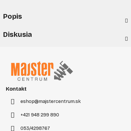
Popis
Diskusia
Z
á
p
ä
t
i
Kontakt
e
eshop
@
majstercentrum.sk
+421 948 299 890
053/4298767