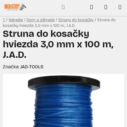
Prejsť
Hľadať
NÁKUP
na
obsah
KOŠÍK
Domov
/
Náradie
/
Dom a záhrada
/
Struny do kosačky
/
Struna do
kosačky hviezda 3,0 mm x 100 m, J.A.D.
Struna do kosačky
hviezda 3,0 mm x 100 m,
J.A.D.
Značka:
JAD-TOOLS