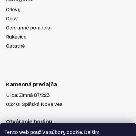
Odevy
Obuv
Ochranné pomôcky
Rukavice
Ostatné
Kamenná predajňa
Ulica: Zimná 87/223
052 01 Spišská Nová ves
Otváracie hodiny
Tento web používa súbory cookie. Ďalším
Po-Pia: 7:30 - 17:00