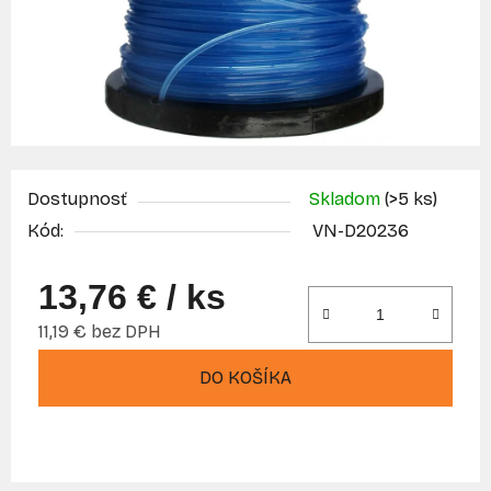
Dostupnosť
Skladom
(>5 ks)
Kód:
VN-D20236
13,76 €
/ ks
11,19 € bez DPH
Jednotková cena:
DO KOŠÍKA