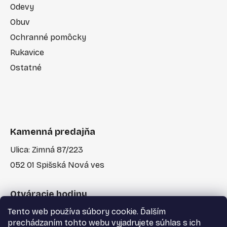
Odevy
Obuv
Ochranné pomôcky
Rukavice
Ostatné
Kamenná predajňa
Ulica: Zimná 87/223
052 01 Spišská Nová ves
Otváracie hodiny
Tento web používa súbory cookie. Ďalším
Po-Pia: 7:30 - 17:00
prechádzaním tohto webu vyjadrujete súhlas s ich