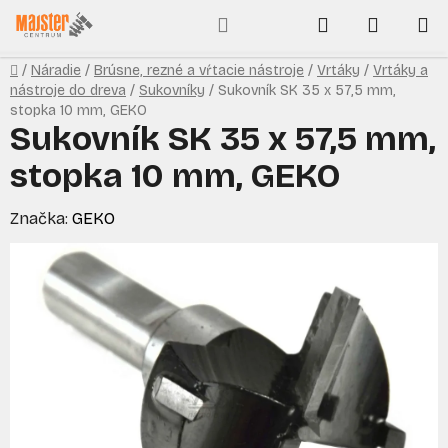
Prejsť
Hľadať
NÁKUP
na
obsah
KOŠÍK
Domov
/
Náradie
/
Brúsne, rezné a vŕtacie nástroje
/
Vrtáky
/
Vrtáky a
nástroje do dreva
/
Sukovníky
/
Sukovník SK 35 x 57,5 mm,
stopka 10 mm, GEKO
Sukovník SK 35 x 57,5 mm,
stopka 10 mm, GEKO
Značka:
GEKO