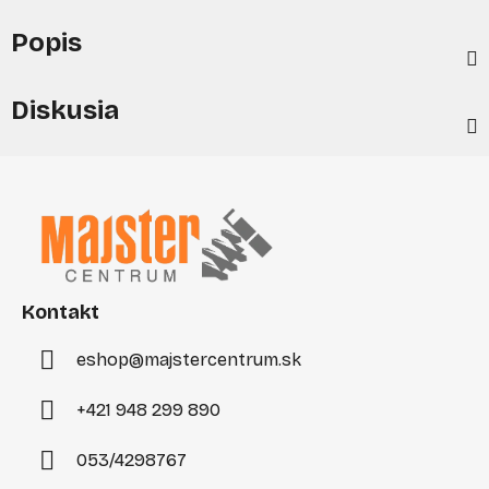
Popis
Diskusia
Z
á
p
ä
t
i
Kontakt
e
eshop
@
majstercentrum.sk
+421 948 299 890
053/4298767