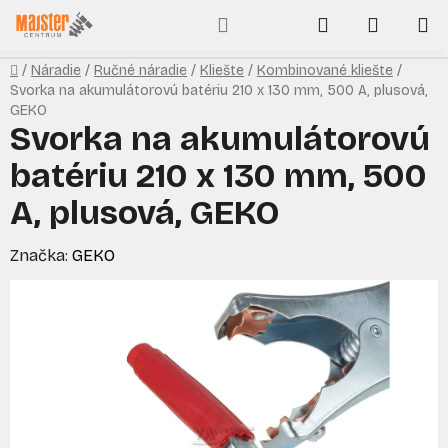
Prejsť
Hľadať
NÁKUP
na
obsah
KOŠÍK
Domov
/
Náradie
/
Ručné náradie
/
Kliešte
/
Kombinované kliešte
/
Svorka na akumulátorovú batériu 210 x 130 mm, 500 A, plusová,
GEKO
Svorka na akumulátorovú
batériu 210 x 130 mm, 500
A, plusová, GEKO
Značka:
GEKO