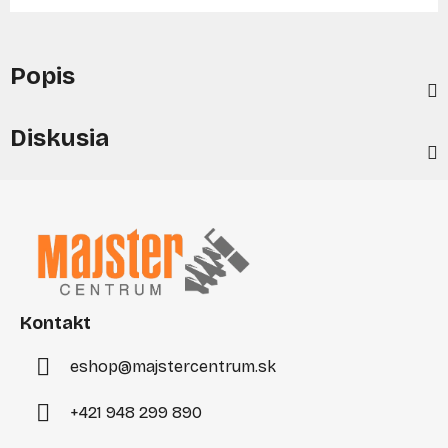
Popis
Diskusia
Z
á
p
ä
t
i
Kontakt
e
eshop
@
majstercentrum.sk
+421 948 299 890