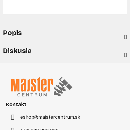
Popis
Diskusia
Z
á
p
ä
t
i
Kontakt
e
eshop
@
majstercentrum.sk