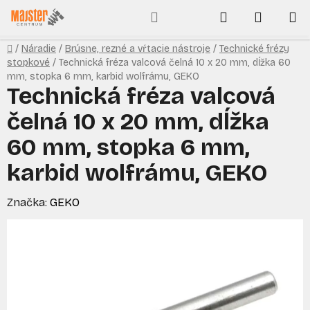
Prejsť
Hľadať
NÁKUP
na
obsah
KOŠÍK
Domov
/
Náradie
/
Brúsne, rezné a vŕtacie nástroje
/
Technické frézy
stopkové
/
Technická fréza valcová čelná 10 x 20 mm, dĺžka 60
mm, stopka 6 mm, karbid wolfrámu, GEKO
Technická fréza valcová
čelná 10 x 20 mm, dĺžka
60 mm, stopka 6 mm,
karbid wolfrámu, GEKO
Značka:
GEKO