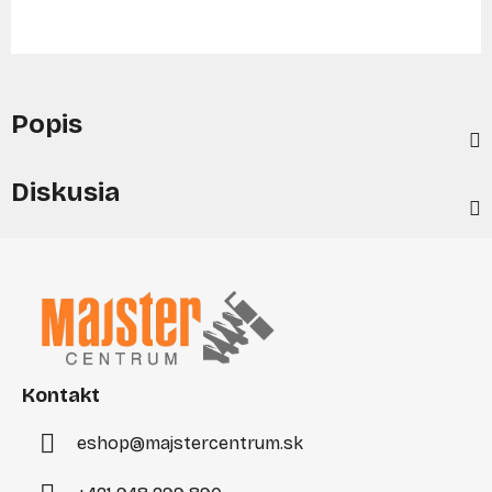
Popis
Diskusia
Z
á
p
ä
t
i
Kontakt
e
eshop
@
majstercentrum.sk