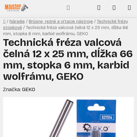
Prejsť
Hľadať
NÁKUP
na
obsah
KOŠÍK
Domov
/
Náradie
/
Brúsne, rezné a vŕtacie nástroje
/
Technické frézy
stopkové
/
Technická fréza valcová čelná 12 x 25 mm, dĺžka 66
mm, stopka 6 mm, karbid wolfrámu, GEKO
Technická fréza valcová
čelná 12 x 25 mm, dĺžka 66
mm, stopka 6 mm, karbid
wolfrámu, GEKO
Značka:
GEKO