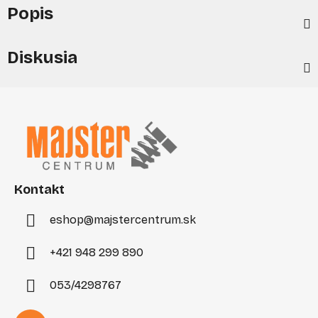
Popis
Diskusia
Z
á
p
ä
t
i
Kontakt
e
eshop
@
majstercentrum.sk
+421 948 299 890
053/4298767