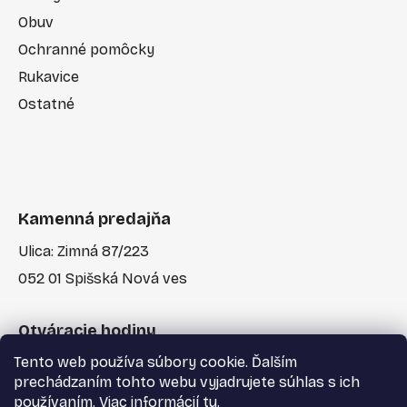
Obuv
Ochranné pomôcky
Rukavice
Ostatné
Kamenná predajňa
Ulica: Zimná 87/223
052 01 Spišská Nová ves
Otváracie hodiny
Tento web používa súbory cookie. Ďalším
Po-Pia: 7:30 - 17:00
prechádzaním tohto webu vyjadrujete súhlas s ich
používaním. Viac informácií
tu
.