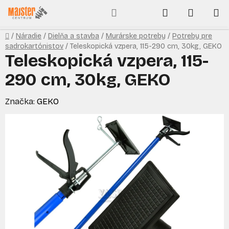
Prejsť
Hľadať
NÁKUP
na
obsah
KOŠÍK
Domov
/
Náradie
/
Dielňa a stavba
/
Murárske potreby
/
Potreby pre
sadrokartónistov
/
Teleskopická vzpera, 115-290 cm, 30kg, GEKO
Teleskopická vzpera, 115-
290 cm, 30kg, GEKO
Značka:
GEKO